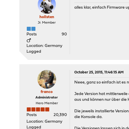
alles klar, einfach Firmware u
hollsten
Jr. Member
Posts
90
Location: Germany
Logged
October 25, 2015, 11:46:15 AM
Neee, ganz so einfach ist es n
franco
Jede Version hat mittlerweil
Administrator
aus und können nur über die
Hero Member
Die jeweils installierte Vers
Posts
20,390
die Konsole da.
Location: Germany
Logged
Die Versionen lassen sich in 