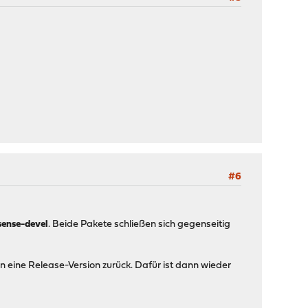
#6
sense-devel
. Beide Pakete schließen sich gegenseitig
in eine Release-Version zurück. Dafür ist dann wieder