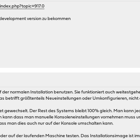
index.php?topic=917.0
ne development version zu bekommen
der normalen Installation benutzen. Sie funktioniert auch weitestgeh
das betrifft größtenteils Neueinstellungen oder Umkonfigurieren, nicht
et gewechselt. Der Rest des Systems bleibt 100% gleich. Man kann jed
 sein kann dass man manuelle Konsoleneinstellungen vornehmen muss 
dass man dies auch nur auf der Konsole umschalten kann.
der auf der laufenden Maschine testen. Das Installationsimage ist i