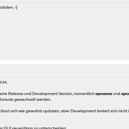
pdaten ;-)
icht.
e eine Release und Development Version, namentlich
opnsense
und
opn
 Konsole gewechselt werden.
ion lässt sich wie gewohnt updaten, aber Development ändert sich nicht 
der GUI neuerdings so unterscheiden: