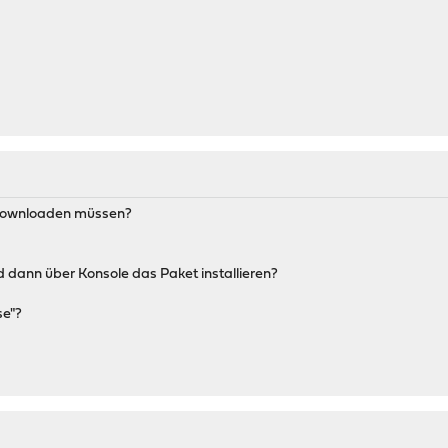
t downloaden müssen?
nd dann über Konsole das Paket installieren?
se"?