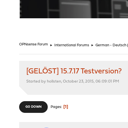
"
OPNsense Forum
►
International Forums
►
German - Deutsch
[GELÖST] 15.7.17 Testversion?
Started by hollsten, October 23, 2015, 06:09:01 PM
1
Pages
GO DOWN