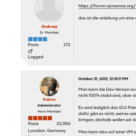
https://forum.opnsense.org/
das ist die anleitung um ei
Andreas
Sr. Member
Posts
272
Logged
October 31, 2015, 12:15:11 PM
Man kann die Dev-Version auf 
nicht 100% stabil sind, aber 
franco
Administrator
Es wird lediglich das GUI Pak
Hero Member
dafür gibt es nicht, weil es
bringen, deshalb wollen wir 
Posts
20,390
Location: Germany
Man kann also auf einer VM o