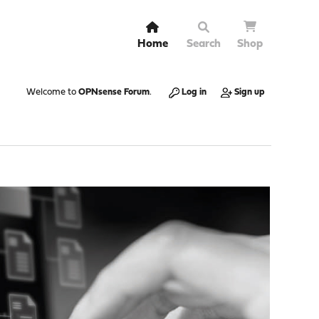
Home
Search
Shop
Welcome to
OPNsense Forum
.
Log in
Sign up