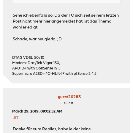
Sehe ich ebenfalls so. Da der TO sich seit seinem letzten
Post nicht mehr hier angemeldet hat, ist das Thema
wohl erledigt.
Schade, war neugierig. ;D
DTAG VDSL 50/10
Modem: DrayTek Vigor 130,
APU1D4 with OpnSense 19.1,
Supermicro A2SDi-4C-HLN4F with pfSense 2.4.5
guest20283
Guest
March 29, 2019, 09:02:52 AM
#7
Danke für eure Replies, habe leider keine