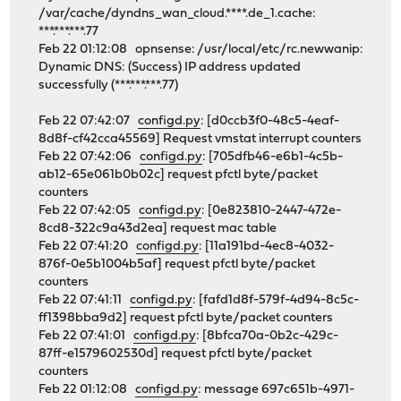
/var/cache/dyndns_wan_cloud.****.de_1.cache:
***.***.***.77
Feb 22 01:12:08 opnsense: /usr/local/etc/rc.newwanip:
Dynamic DNS: (Success) IP address updated
successfully (***.***.***.77)
Feb 22 07:42:07
configd.py
: [d0ccb3f0-48c5-4eaf-
8d8f-cf42cca45569] Request vmstat interrupt counters
Feb 22 07:42:06
configd.py
: [705dfb46-e6b1-4c5b-
ab12-65e061b0b02c] request pfctl byte/packet
counters
Feb 22 07:42:05
configd.py
: [0e823810-2447-472e-
8cd8-322c9a43d2ea] request mac table
Feb 22 07:41:20
configd.py
: [11a191bd-4ec8-4032-
876f-0e5b1004b5af] request pfctl byte/packet
counters
Feb 22 07:41:11
configd.py
: [fafd1d8f-579f-4d94-8c5c-
ff1398bba9d2] request pfctl byte/packet counters
Feb 22 07:41:01
configd.py
: [8bfca70a-0b2c-429c-
87ff-e1579602530d] request pfctl byte/packet
counters
Feb 22 01:12:08
configd.py
: message 697c651b-4971-