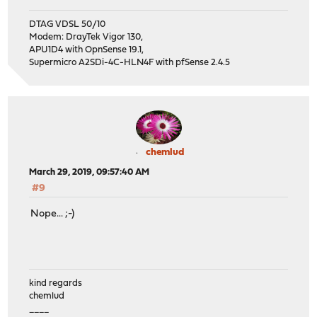
DTAG VDSL 50/10
Modem: DrayTek Vigor 130,
APU1D4 with OpnSense 19.1,
Supermicro A2SDi-4C-HLN4F with pfSense 2.4.5
chemlud
March 29, 2019, 09:57:40 AM
#9
Nope... ;-)
kind regards
chemlud
____