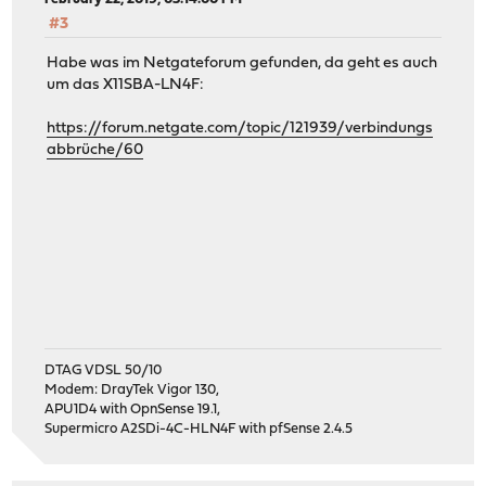
#3
Habe was im Netgateforum gefunden, da geht es auch
um das X11SBA-LN4F:
https://forum.netgate.com/topic/121939/verbindungs
abbrüche/60
DTAG VDSL 50/10
Modem: DrayTek Vigor 130,
APU1D4 with OpnSense 19.1,
Supermicro A2SDi-4C-HLN4F with pfSense 2.4.5