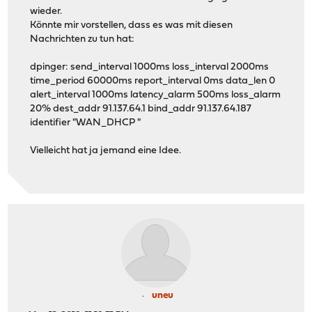
wieder.
Könnte mir vorstellen, dass es was mit diesen
Nachrichten zu tun hat:
dpinger: send_interval 1000ms loss_interval 2000ms
time_period 60000ms report_interval 0ms data_len 0
alert_interval 1000ms latency_alarm 500ms loss_alarm
20% dest_addr 91.137.64.1 bind_addr 91.137.64.187
identifier "WAN_DHCP "
Vielleicht hat ja jemand eine Idee.
uneu