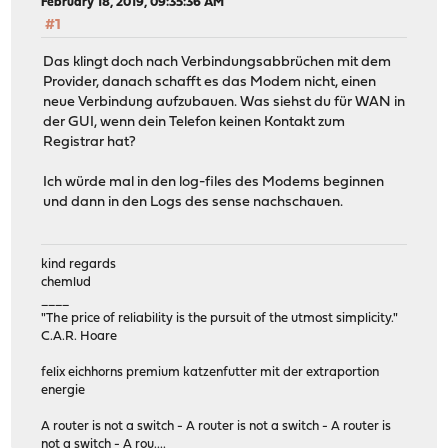
February 18, 2019, 09:35:36 AM
#1
Das klingt doch nach Verbindungsabbrüchen mit dem
Provider, danach schafft es das Modem nicht, einen
neue Verbindung aufzubauen. Was siehst du für WAN in
der GUI, wenn dein Telefon keinen Kontakt zum
Registrar hat?
Ich würde mal in den log-files des Modems beginnen
und dann in den Logs des sense nachschauen.
kind regards
chemlud
____
"The price of reliability is the pursuit of the utmost simplicity."
C.A.R. Hoare
felix eichhorns premium katzenfutter mit der extraportion
energie
A router is not a switch - A router is not a switch - A router is
not a switch - A rou....