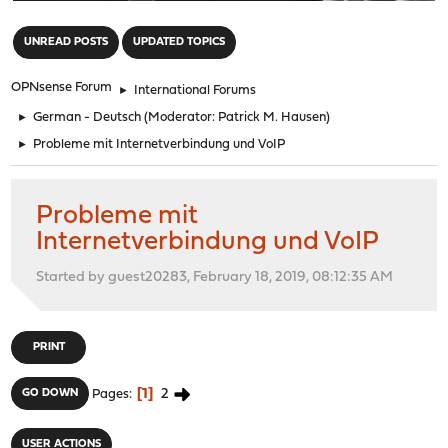
"
UNREAD POSTS
UPDATED TOPICS
OPNsense Forum
►
International Forums
►
German - Deutsch
(Moderator:
Patrick M. Hausen
)
►
Probleme mit Internetverbindung und VoIP
Probleme mit
Internetverbindung und VoIP
Started by guest20283, February 18, 2019, 08:12:35 AM
PRINT
1
2
GO DOWN
Pages
USER ACTIONS