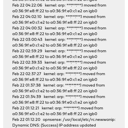
Feb 22 04:22:06 kernel: arp: ***.***.***.1 moved from
a0:36:9f:e8:ff:22 to a0:36:9f:e0:c1:e2 on igb0
Feb 22 04:02:10 kernel: arp: ***.***.***.1 moved from
a0:36:9f:e0:c1:e2 to a0:36:9f:e8:ff:22 on igb0
Feb 22 04:00:32 kernel: arp: ***.***.***.1 moved from
a0:36:9f:e8:ff:22 to a0:36:9f:e0:c1:e2 on igb0
Feb 22 03:00:43 kernel: arp: ***.***.***.1 moved from
a0:36:9f:e0:c1:e2 to a0:36:9f:e8:ff:22 on igb0
Feb 22 02:59:29 kernel: arp: ***.***.***.1 moved from
a0:36:9f:e8:ff:22 to a0:36:9f:e0:c1:e2 on igb0
Feb 22 02:39:33 kernel: arp: ***.***.***.1 moved from
a0:36:9f:e0:c1:e2 to a0:36:9f:e8:ff:22 on igb0
Feb 22 02:37:27 kernel: arp: ***.***.***.1 moved from
a0:36:9f:e8:ff:22 to a0:36:9f:e0:c1:e2 on igb0
Feb 22 01:37:38 kernel: arp: ***.***.***.1 moved from
a0:36:9f:e0:c1:e2 to a0:36:9f:e8:ff:22 on igb0
Feb 22 01:34:39 kernel: arp: ***.***.***.1 moved from
a0:36:9f:e8:ff:22 to a0:36:9f:e0:c1:e2 on igb0
Feb 22 01:12:21 kernel: arp: ***.***.***.1 moved from
a0:36:9f:e0:c1:e2 to a0:36:9f:e8:ff:22 on igb0
Feb 22 01:12:20 opnsense: /usr/local/etc/rc.newwanip:
Dynamic DNS: (Success) IP address updated