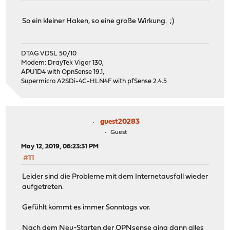
So ein kleiner Haken, so eine große Wirkung. ;)
DTAG VDSL 50/10
Modem: DrayTek Vigor 130,
APU1D4 with OpnSense 19.1,
Supermicro A2SDi-4C-HLN4F with pfSense 2.4.5
guest20283
Guest
May 12, 2019, 06:23:31 PM
#11
Leider sind die Probleme mit dem Internetausfall wieder
aufgetreten.
Gefühlt kommt es immer Sonntags vor.
Nach dem Neu-Starten der OPNsense ging dann alles