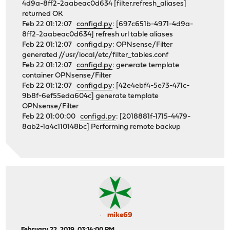
4d9a-8ff2-2aabeac0d634 [filter.refresh_aliases]
returned OK
Feb 22 01:12:07
configd.py
: [697c651b-4971-4d9a-
8ff2-2aabeac0d634] refresh url table aliases
Feb 22 01:12:07
configd.py
: OPNsense/Filter
generated //usr/local/etc/filter_tables.conf
Feb 22 01:12:07
configd.py
: generate template
container OPNsense/Filter
Feb 22 01:12:07
configd.py
: [42e4ebf4-5e73-471c-
9b8f-6ef55eda604c] generate template
OPNsense/Filter
Feb 22 01:00:00
configd.py
: [2018881f-1715-4479-
8ab2-1a4c110148bc] Performing remote backup
mike69
February 22, 2019, 03:14:00 PM