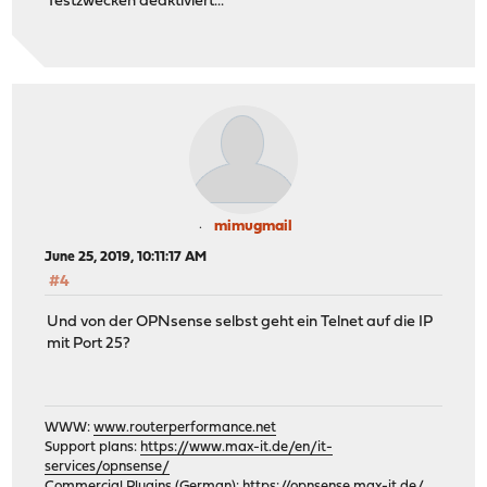
Testzwecken deaktiviert...
mimugmail
June 25, 2019, 10:11:17 AM
#4
Und von der OPNsense selbst geht ein Telnet auf die IP
mit Port 25?
WWW:
www.routerperformance.net
Support plans:
https://www.max-it.de/en/it-
services/opnsense/
Commercial Plugins (German):
https://opnsense.max-it.de/