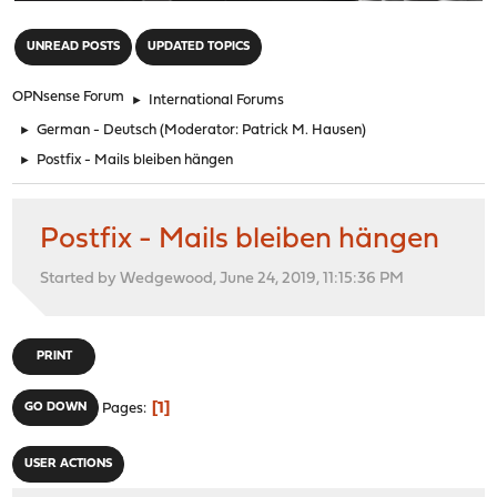
"
UNREAD POSTS
UPDATED TOPICS
OPNsense Forum
►
International Forums
►
German - Deutsch
(Moderator:
Patrick M. Hausen
)
►
Postfix - Mails bleiben hängen
Postfix - Mails bleiben hängen
Started by Wedgewood, June 24, 2019, 11:15:36 PM
PRINT
1
GO DOWN
Pages
USER ACTIONS