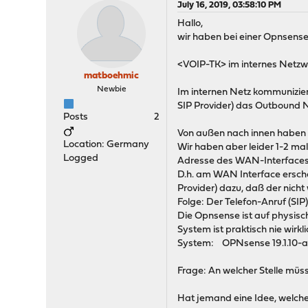
July 16, 2019, 03:58:10 PM
Hallo,
wir haben bei einer Opnsen
<VOIP-TK> im internes Netzwe
matboehmic
Newbie
Im internen Netz kommunizie
SIP Provider) das Outbound N
Posts
2
Von außen nach innen haben w
Location: Germany
Wir haben aber leider 1-2 ma
Logged
Adresse des WAN-Interfaces u
D.h. am WAN Interface ersche
Provider) dazu, daß der nicht
Folge: Der Telefon-Anruf (SIP)
Die Opnsense ist auf physisch
System ist praktisch nie wirkl
System: OPNsense 19.1.10-a
Frage: An welcher Stelle müs
Hat jemand eine Idee, welche