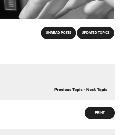
UNREAD POSTS
UPDATED TOPICS
Previous Topic
-
Next Topic
PRINT