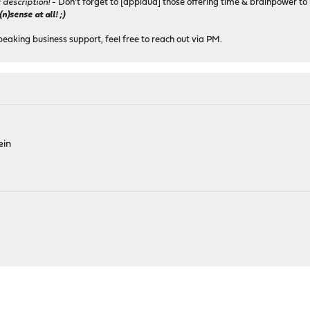
r description!
- Don't forget to [applaud] those offering time & brainpower to 
)sense at all! ;)
peaking business support, feel free to reach out via PM.
ein