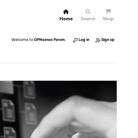
Home
Search
Shop
Welcome to
OPNsense Forum
.
Log in
Sign up