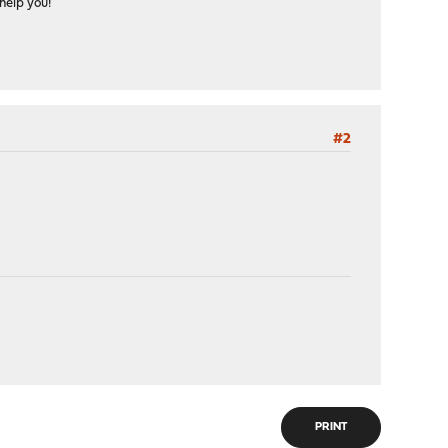
help you!
#2
PRINT