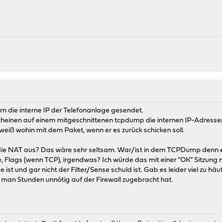
rn die interne IP der Telefonanlage gesendet.
heinen auf einem mitgeschnittenen tcpdump die internen IP-Adressen (
 weiß wohin mit dem Paket, wenn er es zurück schicken soll.
" die NAT aus? Das wäre sehr seltsam. War/ist in dem TCPDump denn 
 Flags (wenn TCP), irgendwas? Ich würde das mit einer "OK" Sitzung ma
ist und gar nicht der Filter/Sense schuld ist. Gab es leider viel zu h
man Stunden unnötig auf der Firewall zugebracht hat.