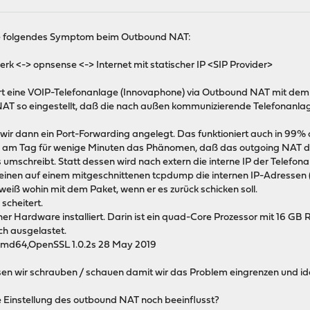
se folgendes Symptom beim Outbound NAT:
rk <-> opnsense <-> Internet mit statischer IP <SIP Provider>
rt eine VOIP-Telefonanlage (Innovaphone) via Outbound NAT mit dem 
AT so eingestellt, daß die nach außen kommunizierende Telefonanlage 
ir dann ein Port-Forwarding angelegt. Das funktioniert auch in 99% d
l am Tag für wenige Minuten das Phänomen, daß das outgoing NAT die i
mschreibt. Statt dessen wird nach extern die interne IP der Telefon
inen auf einem mitgeschnittenen tcpdump die internen IP-Adressen (10
 weiß wohin mit dem Paket, wenn er es zurück schicken soll.
 scheitert.
er Hardware installiert. Darin ist ein quad-Core Prozessor mit 16 GB
ich ausgelastet.
md64,OpenSSL 1.0.2s 28 May 2019
sen wir schrauben / schauen damit wir das Problem eingrenzen und i
 Einstellung des outbound NAT noch beeinflusst?