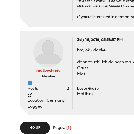
"It doesn't work!" is no valid erro
Better have some *sense than no(n
If you're interested in german-s
July 16, 2019, 05:58:37 PM
hm, ok - danke
dann tauch' ich da noch mal 
Gruss
matboehmic
Mat
Newbie
Posts
2
beste Grüße
Matthias
Location: Germany
Logged
1
Pages
GO UP