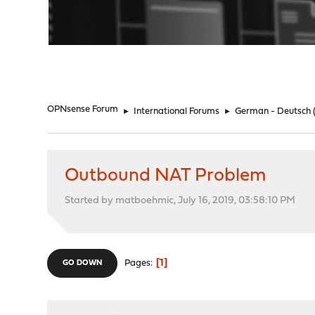
"
OPNsense Forum
►
International Forums
►
German - Deutsch
Outbound NAT Problem
Started by matboehmic, July 16, 2019, 03:58:10 PM
1
Pages
GO DOWN