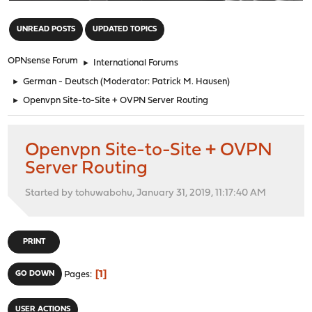
"
UNREAD POSTS
UPDATED TOPICS
OPNsense Forum
►
International Forums
►
German - Deutsch
(Moderator:
Patrick M. Hausen
)
►
Openvpn Site-to-Site + OVPN Server Routing
Openvpn Site-to-Site + OVPN
Server Routing
Started by tohuwabohu, January 31, 2019, 11:17:40 AM
PRINT
1
GO DOWN
Pages
USER ACTIONS