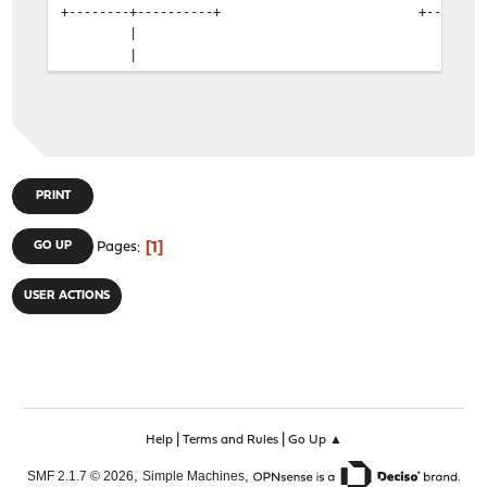
+--------+----------+ +---------+--
| | 
| | 
| | |192.168.1
| | |OVPN2 19
+--------+----------+ | | 
| | v
| ISP Router | 96.x.x.x +----
| |
PRINT
+--------+----------+ +-
|
1
GO UP
Pages
|
|
|
USER ACTIONS
v
dyn IP
|
|
Help
Terms and Rules
Go Up ▲
,
,
SMF 2.1.7 © 2026
Simple Machines