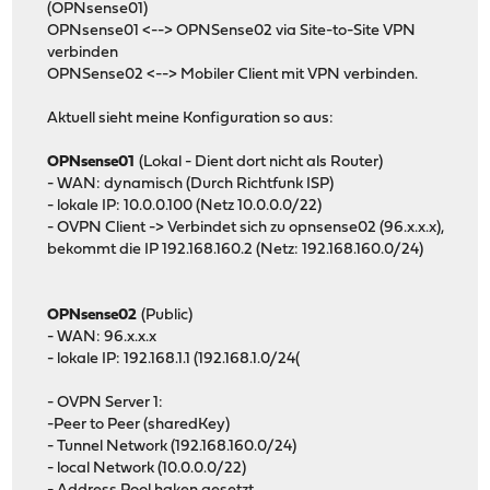
(OPNsense01)
OPNsense01 <--> OPNSense02 via Site-to-Site VPN
verbinden
OPNSense02 <--> Mobiler Client mit VPN verbinden.
Aktuell sieht meine Konfiguration so aus:
OPNsense01
(Lokal - Dient dort nicht als Router)
- WAN: dynamisch (Durch Richtfunk ISP)
- lokale IP: 10.0.0.100 (Netz 10.0.0.0/22)
- OVPN Client -> Verbindet sich zu opnsense02 (96.x.x.x),
bekommt die IP 192.168.160.2 (Netz: 192.168.160.0/24)
OPNsense02
(Public)
- WAN: 96.x.x.x
- lokale IP: 192.168.1.1 (192.168.1.0/24(
- OVPN Server 1:
-Peer to Peer (sharedKey)
- Tunnel Network (192.168.160.0/24)
- local Network (10.0.0.0/22)