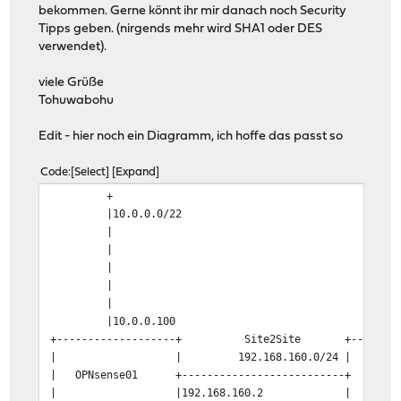
bekommen. Gerne könnt ihr mir danach noch Security
Tipps geben. (nirgends mehr wird SHA1 oder DES
verwendet).
viele Grüße
Tohuwabohu
Edit - hier noch ein Diagramm, ich hoffe das passt so
Code
Select
Expand
+ 
|10.0.0.0/22 | 192.168
| 
| 
| 
| 
| 
|10.0.0.100 |192.16
+-------------------+ Site2Site +----------
| | 192.168.160.0/2
| OPNsense01 +--------------------------+ O
| |192.168.160.