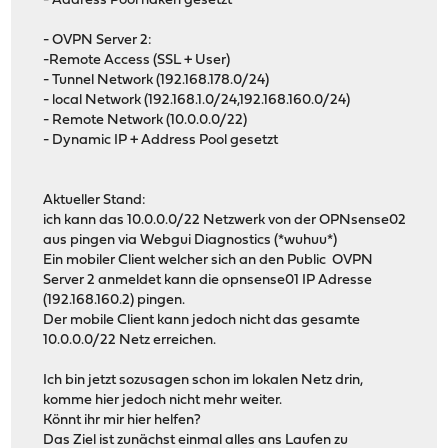
- Address Pool haken gesetzt
- OVPN Server 2:
-Remote Access (SSL + User)
- Tunnel Network (192.168.178.0/24)
- local Network (192.168.1.0/24,192.168.160.0/24)
- Remote Network (10.0.0.0/22)
- Dynamic IP + Address Pool gesetzt
Aktueller Stand:
ich kann das 10.0.0.0/22 Netzwerk von der OPNsense02
aus pingen via Webgui Diagnostics (*wuhuu*)
Ein mobiler Client welcher sich an den Public OVPN
Server 2 anmeldet kann die opnsense01 IP Adresse
(192.168.160.2) pingen.
Der mobile Client kann jedoch nicht das gesamte
10.0.0.0/22 Netz erreichen.
Ich bin jetzt sozusagen schon im lokalen Netz drin,
komme hier jedoch nicht mehr weiter.
Könnt ihr mir hier helfen?
Das Ziel ist zunächst einmal alles ans Laufen zu