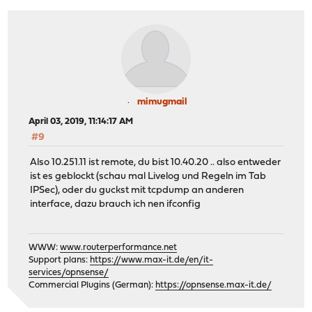
mimugmail
April 03, 2019, 11:14:17 AM
#9
Also 10.251.11 ist remote, du bist 10.40.20 .. also entweder
ist es geblockt (schau mal Livelog und Regeln im Tab
IPSec), oder du guckst mit tcpdump an anderen
interface, dazu brauch ich nen ifconfig
WWW:
www.routerperformance.net
Support plans:
https://www.max-it.de/en/it-
services/opnsense/
Commercial Plugins (German):
https://opnsense.max-it.de/