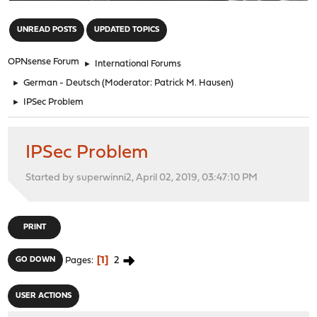
"
UNREAD POSTS
UPDATED TOPICS
OPNsense Forum
►
International Forums
►
German - Deutsch
(Moderator:
Patrick M. Hausen
)
►
IPSec Problem
IPSec Problem
Started by superwinni2, April 02, 2019, 03:47:10 PM
PRINT
1
2
GO DOWN
Pages
USER ACTIONS