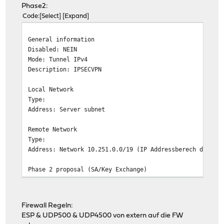
Phase2:
Hash algorithm SHA256
Code
Select
Expand
DH key group 5 (1536 bits)
Lifetime: 28800
General information
Disabled: NEIN
Advanced Options
Mode: Tunnel IPv4
Install policy: NEIN
Description: IPSECVPN
Disable Rekey: NEIN
Disable Reauth: NEIN
Local Network
Tunnel Isolation: NEIN
Type:
NAT Traversal: Enable
Address: Server subnet
Disable MOBIKE: NEIN
Dead Peer Detection: NEIN
Remote Network
Type:
Address: Network 10.251.0.0/19 (IP Addressberech des en
Phase 2 proposal (SA/Key Exchange)
Protocol: ESP
Encryption algorithms: AES 256 bit
Hash algorithms
SHA256
Firewall Regeln:
PFS key group: 5 (1536Bit)
ESP & UDP500 & UDP4500 von extern auf die FW
Lifetime: 3600 seconds