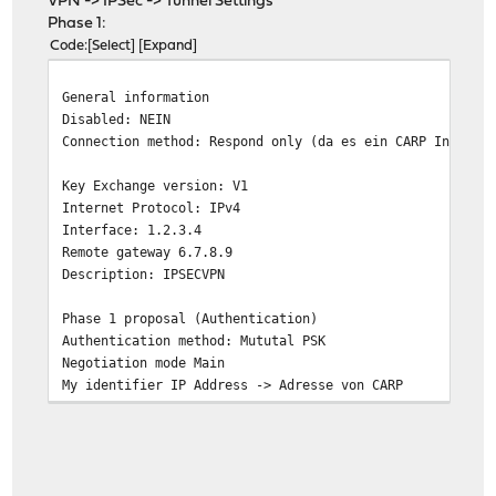
VPN -> IPSec -> Tunnel Settings
Phase 1:
Code
Select
Expand
General information
Disabled: NEIN
Connection method: Respond only (da es ein CARP Interfa
Key Exchange version: V1
Internet Protocol: IPv4
Interface: 1.2.3.4
Remote gateway 6.7.8.9
Description: IPSECVPN
Phase 1 proposal (Authentication)
Authentication method: Mututal PSK
Negotiation mode Main
My identifier IP Address -> Adresse von CARP
Peer identifier: Peer IP address
Pre-Shared Key: abcdefghijklmnopqrstuvwxyz
Phase 1 proposal (Algorithms)
Encryption algorithm: AES 256