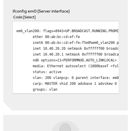
media: Ethernet autoselect (1000baseT <full-dupl
status: active
ifconfig em0 (Server interface)
carp: MASTER vhid 1 advbase 1 advskew 0
Code
Select
carp: MASTER vhid 5 advbase 1 advskew 0
carp: MASTER vhid 6 advbase 1 advskew 0
em0_vlan200: flags=8943<UP,BROADCAST,RUNNING,PROMISC,SI
carp: MASTER vhid 7 advbase 1 advskew 0
ether 00:ab:bc:cd:ef:fe
carp: MASTER vhid 8 advbase 1 advskew 0
inet6 00:ab:bc:cd:ef:fe:f5e8%em0_vlan200 prefixle
carp: MASTER vhid 9 advbase 1 advskew 0
inet 10.40.20.20 netmask 0xffffff00 broadcast 10.
carp: MASTER vhid 10 advbase 1 advskew 0
inet 10.40.20.1 netmask 0xffffff00 broadcast 10.4
carp: MASTER vhid 11 advbase 1 advskew 0
nd6 options=21<PERFORMNUD,AUTO_LINKLOCAL>
carp: MASTER vhid 12 advbase 1 advskew 0
media: Ethernet autoselect (1000baseT <full-dupl
carp: MASTER vhid 13 advbase 1 advskew 0
status: active
vlan: 200 vlanpcp: 0 parent interface: em0
carp: MASTER vhid 200 advbase 1 advskew 0
groups: vlan