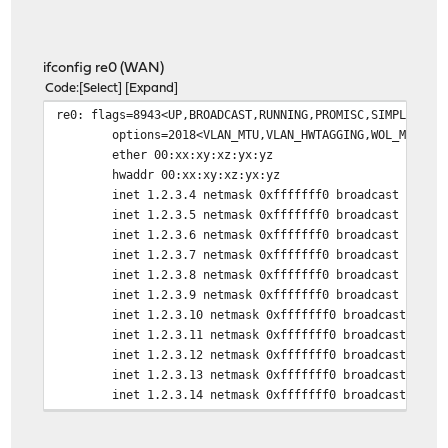
ifconfig re0 (WAN)
Code
Select
Expand
re0: flags=8943<UP,BROADCAST,RUNNING,PROMISC,SIMPLEX,MU
options=2018<VLAN_MTU,VLAN_HWTAGGING,WOL_MAGIC>
ether 00:xx:xy:xz:yx:yz
hwaddr 00:xx:xy:xz:yx:yz
inet 1.2.3.4 netmask 0xfffffff0 broadcast 1.2.3.
inet 1.2.3.5 netmask 0xfffffff0 broadcast 1.2.3.1
inet 1.2.3.6 netmask 0xfffffff0 broadcast 1.2.3.1
inet 1.2.3.7 netmask 0xfffffff0 broadcast 1.2.3.1
inet 1.2.3.8 netmask 0xfffffff0 broadcast 1.2.3.1
inet 1.2.3.9 netmask 0xfffffff0 broadcast 1.2.3.1
inet 1.2.3.10 netmask 0xfffffff0 broadcast 1.2.3.
inet 1.2.3.11 netmask 0xfffffff0 broadcast 1.2.3.
inet 1.2.3.12 netmask 0xfffffff0 broadcast 1.2.3.
inet 1.2.3.13 netmask 0xfffffff0 broadcast 1.2.3.
inet 1.2.3.14 netmask 0xfffffff0 broadcast 1.2.3.
inet6 fe80::2e0:4cff:fe68:18f%re0 prefixlen 64 sc
nd6 options=21<PERFORMNUD,AUTO_LINKLOCAL>