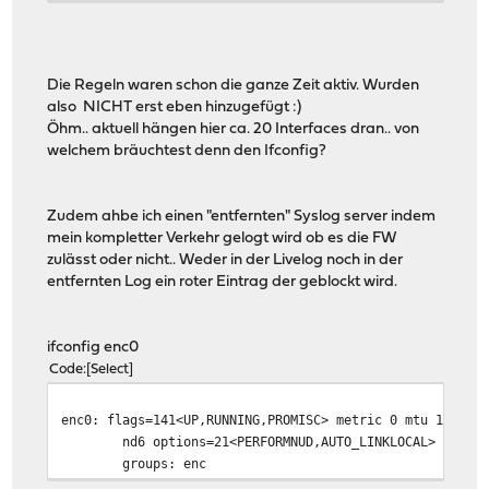
Die Regeln waren schon die ganze Zeit aktiv. Wurden
also NICHT erst eben hinzugefügt :)
Öhm.. aktuell hängen hier ca. 20 Interfaces dran.. von
welchem bräuchtest denn den Ifconfig?
Zudem ahbe ich einen "entfernten" Syslog server indem
mein kompletter Verkehr gelogt wird ob es die FW
zulässt oder nicht.. Weder in der Livelog noch in der
entfernten Log ein roter Eintrag der geblockt wird.
ifconfig enc0
Code
Select
enc0: flags=141<UP,RUNNING,PROMISC> metric 0 mtu 1536
nd6 options=21<PERFORMNUD,AUTO_LINKLOCAL>
groups: enc