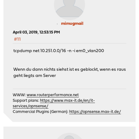
mimugmail
April 03, 2019, 12:53:15 PM
#11
tcpdump net 10.251.0.0/16 -n -i em0_vlan200
Wenn du dann nichts siehst ist es geblockt, wenn es raus
geht liegts am Server
WWW:
www.routerperformance.net
Support plans:
https://www.max-it.de/en/it-
services/opnsense/
Commercial Plugins (German):
https://opnsense.max-it.de/