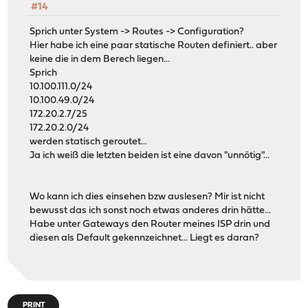
#14
Sprich unter System -> Routes -> Configuration?
Hier habe ich eine paar statische Routen definiert.. aber
keine die in dem Berech liegen...
Sprich
10.100.111.0/24
10.100.49.0/24
172.20.2.7/25
172.20.2.0/24
werden statisch geroutet...
Ja ich weiß die letzten beiden ist eine davon "unnötig"...
Wo kann ich dies einsehen bzw auslesen? Mir ist nicht
bewusst das ich sonst noch etwas anderes drin hätte...
Habe unter Gateways den Router meines ISP drin und
diesen als Default gekennzeichnet... Liegt es daran?
PRINT