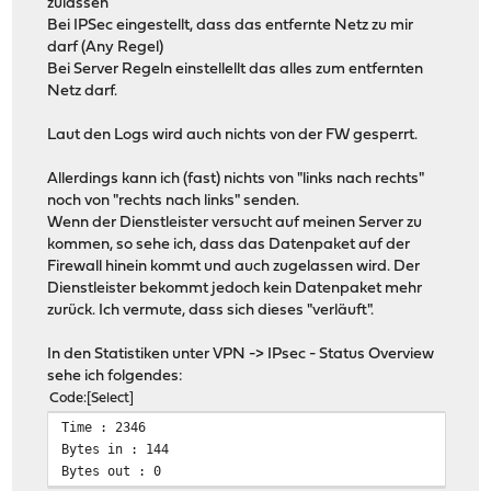
zulassen
Bei IPSec eingestellt, dass das entfernte Netz zu mir
Advanced Options
darf (Any Regel)
Automatically ping host: LEER
Bei Server Regeln einstellellt das alles zum entfernten
Manual SPD entries: LEER
Netz darf.
Laut den Logs wird auch nichts von der FW gesperrt.
Allerdings kann ich (fast) nichts von "links nach rechts"
noch von "rechts nach links" senden.
Wenn der Dienstleister versucht auf meinen Server zu
kommen, so sehe ich, dass das Datenpaket auf der
Firewall hinein kommt und auch zugelassen wird. Der
Dienstleister bekommt jedoch kein Datenpaket mehr
zurück. Ich vermute, dass sich dieses "verläuft".
In den Statistiken unter VPN -> IPsec - Status Overview
sehe ich folgendes:
Code
Select
Time : 2346
Bytes in : 144
Bytes out : 0