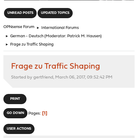
"
UNREAD POSTS
UPDATED TOPICS
OPNsense Forum
►
International Forums
►
German - Deutsch
(Moderator:
Patrick M. Hausen
)
►
Frage zu Traffic Shaping
Frage zu Traffic Shaping
Started by gertfriend, March 06, 2017, 09:52:42 PM
PRINT
1
GO DOWN
Pages
USER ACTIONS