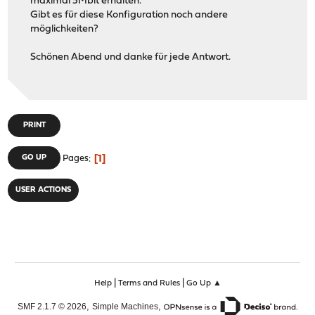
maximal 5Mbit erhalten.
Gibt es für diese Konfiguration noch andere
möglichkeiten?
Schönen Abend und danke für jede Antwort.
PRINT
1
GO UP
Pages
USER ACTIONS
|
|
Help
Terms and Rules
Go Up ▲
,
,
SMF 2.1.7 © 2026
Simple Machines