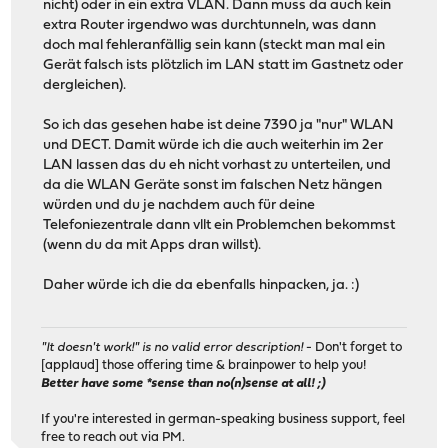
nicht) oder in ein extra VLAN. Dann muss da auch kein
extra Router irgendwo was durchtunneln, was dann
doch mal fehleranfällig sein kann (steckt man mal ein
Gerät falsch ists plötzlich im LAN statt im Gastnetz oder
dergleichen).
So ich das gesehen habe ist deine 7390 ja "nur" WLAN
und DECT. Damit würde ich die auch weiterhin im 2er
LAN lassen das du eh nicht vorhast zu unterteilen, und
da die WLAN Geräte sonst im falschen Netz hängen
würden und du je nachdem auch für deine
Telefoniezentrale dann vllt ein Problemchen bekommst
(wenn du da mit Apps dran willst).
Daher würde ich die da ebenfalls hinpacken, ja. :)
"It doesn't work!" is no valid error description!
- Don't forget to
[applaud] those offering time & brainpower to help you!
Better have some *sense than no(n)sense at all! ;)
If you're interested in german-speaking business support, feel
free to reach out via PM.