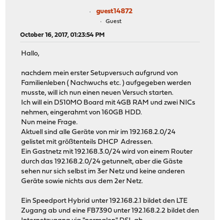
guest14872
Guest
October 16, 2017, 01:23:54 PM
Hallo,
nachdem mein erster Setupversuch aufgrund von
Familienleben ( Nachwuchs etc. ) aufgegeben werden
musste, will ich nun einen neuen Versuch starten.
Ich will ein D510MO Board mit 4GB RAM und zwei NICs
nehmen, eingerahmt von 160GB HDD.
Nun meine Frage.
Aktuell sind alle Geräte von mir im 192.168.2.0/24
gelistet mit größtenteils DHCP Adressen.
Ein Gastnetz mit 192.168.3.0/24 wird von einem Router
durch das 192.168.2.0/24 getunnelt, aber die Gäste
sehen nur sich selbst im 3er Netz und keine anderen
Geräte sowie nichts aus dem 2er Netz.
Ein Speedport Hybrid unter 192.168.2.1 bildet den LTE
Zugang ab und eine FB7390 unter 192.168.2.2 bildet den