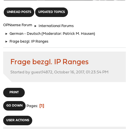
"
UNREAD POSTS
UPDATED TOPICS
OPNsense Forum
►
International Forums
►
German - Deutsch
(Moderator:
Patrick M. Hausen
)
►
Frage bezgl. IP Ranges
Frage bezgl. IP Ranges
Started by guest14872, October 16, 2017, 01:23:54 PM
PRINT
1
GO DOWN
Pages
USER ACTIONS