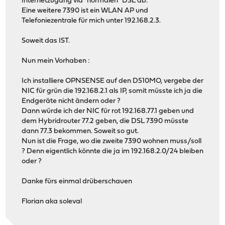
Internetzugang via "normalen" DSL ab.
Eine weitere 7390 ist ein WLAN AP und
Telefoniezentrale für mich unter 192.168.2.3.
Soweit das IST.
Nun mein Vorhaben :
Ich installiere OPNSENSE auf den D510MO, vergebe der
NIC für grün die 192.168.2.1 als IP, somit müsste ich ja die
Endgeräte nicht ändern oder ?
Dann würde ich der NIC für rot 192.168.77.1 geben und
dem Hybridrouter 77.2 geben, die DSL 7390 müsste
dann 77.3 bekommen. Soweit so gut.
Nun ist die Frage, wo die zweite 7390 wohnen muss/soll
? Denn eigentlich könnte die ja im 192.168.2.0/24 bleiben
oder ?
Danke fürs einmal drüberschauen
Florian aka soleval