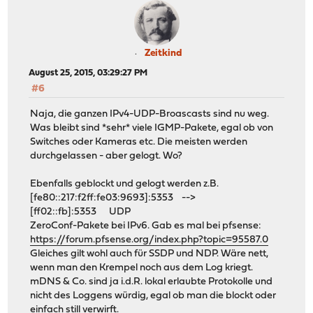
Zeitkind
August 25, 2015, 03:29:27 PM
#6
Naja, die ganzen IPv4-UDP-Broascasts sind nu weg.
Was bleibt sind *sehr* viele IGMP-Pakete, egal ob von
Switches oder Kameras etc. Die meisten werden
durchgelassen - aber gelogt. Wo?
Ebenfalls geblockt und gelogt werden z.B.
[fe80::217:f2ff:fe03:9693]:5353 -->
[ff02::fb]:5353 UDP
ZeroConf-Pakete bei IPv6. Gab es mal bei pfsense:
https://forum.pfsense.org/index.php?topic=95587.0
Gleiches gilt wohl auch für SSDP und NDP. Wäre nett,
wenn man den Krempel noch aus dem Log kriegt.
mDNS & Co. sind ja i.d.R. lokal erlaubte Protokolle und
nicht des Loggens würdig, egal ob man die blockt oder
einfach still verwirft.