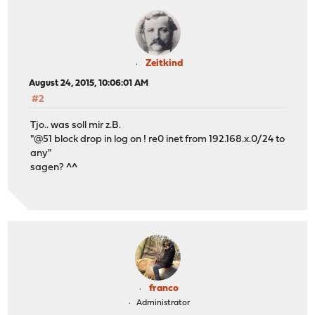
Zeitkind
August 24, 2015, 10:06:01 AM
#2
Tjo.. was soll mir z.B.
"@51 block drop in log on ! re0 inet from 192.168.x.0/24 to
any"
sagen? ^^
franco
Administrator