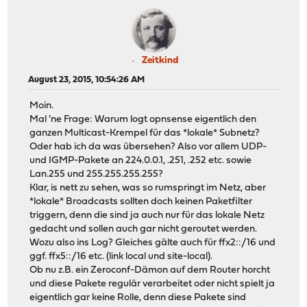
Zeitkind
August 23, 2015, 10:54:26 AM
Moin.
Mal 'ne Frage: Warum logt opnsense eigentlich den
ganzen Multicast-Krempel für das *lokale* Subnetz?
Oder hab ich da was übersehen? Also vor allem UDP-
und IGMP-Pakete an 224.0.0.1, .251, .252 etc. sowie
Lan.255 und 255.255.255.255?
Klar, is nett zu sehen, was so rumspringt im Netz, aber
*lokale* Broadcasts sollten doch keinen Paketfilter
triggern, denn die sind ja auch nur für das lokale Netz
gedacht und sollen auch gar nicht geroutet werden.
Wozu also ins Log? Gleiches gälte auch für ffx2::/16 und
ggf. ffx5::/16 etc. (link local und site-local).
Ob nu z.B. ein Zeroconf-Dämon auf dem Router horcht
und diese Pakete regulär verarbeitet oder nicht spielt ja
eigentlich gar keine Rolle, denn diese Pakete sind