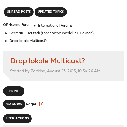
"
UNREAD POSTS
UPDATED TOPICS
OPNsense Forum
►
International Forums
►
German - Deutsch
(Moderator:
Patrick M. Hausen
)
►
Drop lokale Multicast?
Drop lokale Multicast?
Started by Zeitkind, August 23, 2015, 10:54:26 AM
PRINT
1
GO DOWN
Pages
USER ACTIONS