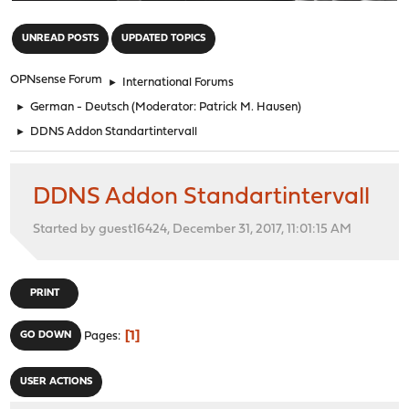
"
UNREAD POSTS
UPDATED TOPICS
OPNsense Forum
►
International Forums
►
German - Deutsch
(Moderator:
Patrick M. Hausen
)
►
DDNS Addon Standartintervall
DDNS Addon Standartintervall
Started by guest16424, December 31, 2017, 11:01:15 AM
PRINT
1
GO DOWN
Pages
USER ACTIONS