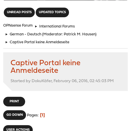
"
UNREAD POSTS
UPDATED TOPICS
OPNsense Forum
►
International Forums
►
German - Deutsch
(Moderator:
Patrick M. Hausen
)
►
Captive Portal keine Anmeldeseite
Captive Portal keine
Anmeldeseite
Started by DokuKäfer, February 06, 2016, 02:45:03 PM
PRINT
1
GO DOWN
Pages
USER ACTIONS