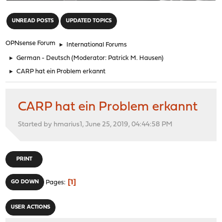
"
UNREAD POSTS
UPDATED TOPICS
OPNsense Forum
►
International Forums
►
German - Deutsch
(Moderator:
Patrick M. Hausen
)
►
CARP hat ein Problem erkannt
CARP hat ein Problem erkannt
Started by hmarius1, June 25, 2019, 04:44:58 PM
PRINT
1
GO DOWN
Pages
USER ACTIONS