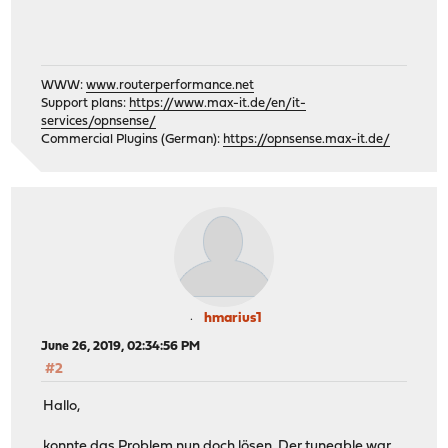
WWW:
www.routerperformance.net
Support plans:
https://www.max-it.de/en/it-
services/opnsense/
Commercial Plugins (German):
https://opnsense.max-it.de/
hmarius1
June 26, 2019, 02:34:56 PM
#2
Hallo,
konnte das Problem nun doch lösen. Der tuneable war