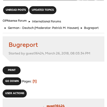
"
UNREAD POSTS
UPDATED TOPICS
OPNsense Forum
►
International Forums
►
German - Deutsch
(Moderator:
Patrick M. Hausen
)
►
Bugreport
Bugreport
Started by guest16424, March 26, 2018, 08:03:34 PM
PRINT
1
GO DOWN
Pages
USER ACTIONS
guest16424