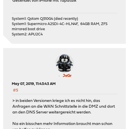
Gesendet von iPhone mit Tapatalk
System1: Qotom Q310G4 (died recently)
System1: Supermicro A2SDi-4C-HLN4F, 64GB RAM, ZFS
mirrored boot drive
System2: APU2C4
JeGr
May 07, 2019, 11:43:43 AM
#5
> in beiden Versionen kriege ich es nicht hin, das
Anfragen an die WAN Schnittstelle in die DMZ und dort
an den DNS Server weitergereicht werden.
Na ein bisschen mehr Information braucht man schon