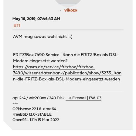
vikozo
May 16, 2019, 07:46:43 AM
#11
AVM mag sowas wohl nicht ::)
FRITZ!Box 7490 Service | Kann die FRITZ!Box als DSL-
Modem eingesetzt werden?
https://avm.de/service/fritzbox/fritzbox-
7490/wissensdatenbank/publication/show/3233_Kan
n-die-FRITZ-Box-als-DSL-Modem-eingesetzt-werden
apu2c4 / wle200nx / 240 Disk
--> Firewall | FW-03
---
OPNsense 22.1.6-amd64
FreeBSD 13.0-STABLE
OpenSSL 1.1.1n 15 Mar 2022