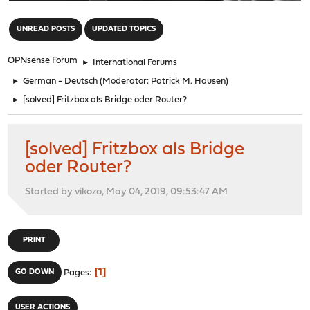
"
UNREAD POSTS
UPDATED TOPICS
OPNsense Forum
►
International Forums
►
German - Deutsch
(Moderator:
Patrick M. Hausen
)
►
[solved] Fritzbox als Bridge oder Router?
[solved] Fritzbox als Bridge
oder Router?
Started by vikozo, May 04, 2019, 09:53:47 AM
PRINT
1
GO DOWN
Pages
USER ACTIONS