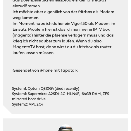
das potenzielle Sicherheitsproblem der IoTs etwas
einzudämmen.
Ich möchte aber eigentlich von der fritzbox als Modem
weg kommen.
Im Moment habe ich daher ein Vigor130 als Modem im
Einsatz. Problem hier ist das ich nun meine IPTV box
(magenta) hinter die pfsense verlagern muss und das
krieg ich nicht sauber zum laufen. Wenn du also
MagentaTV hast, dann wirst du du fritzbox als router
laufen lassen müssen.
Gesendet von iPhone mit Tapatalk
System1: Qotom Q310G4 (died recently)
System1: Supermicro A2SDi-4C-HLN4F, 64GB RAM, ZFS
mirrored boot drive
System2: APU2C4