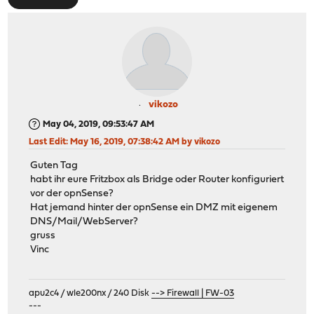
vikozo
May 04, 2019, 09:53:47 AM
Last Edit
: May 16, 2019, 07:38:42 AM by vikozo
Guten Tag
habt ihr eure Fritzbox als Bridge oder Router konfiguriert
vor der opnSense?
Hat jemand hinter der opnSense ein DMZ mit eigenem
DNS/Mail/WebServer?
gruss
Vinc
apu2c4 / wle200nx / 240 Disk
--> Firewall | FW-03
---