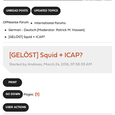
"
UNREAD POSTS
UPDATED TOPICS
OPNsense Forum
►
International Forums
►
German - Deutsch
(Moderator:
Patrick M. Hausen
)
►
[GELÖST] Squid + ICAP?
[GELÖST] Squid + ICAP?
Started by Andreas, March 24, 2016, 07:58:03 AM
PRINT
1
GO DOWN
Pages
USER ACTIONS