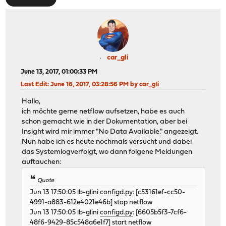
car_gli
June 13, 2017, 01:00:33 PM
Last Edit
: June 16, 2017, 03:28:56 PM by car_gli
Hallo,
ich möchte gerne netflow aufsetzen, habe es auch
schon gemacht wie in der Dokumentation, aber bei
Insight wird mir immer "No Data Available." angezeigt.
Nun habe ich es heute nochmals versucht und dabei
das Systemlogverfolgt, wo dann folgene Meldungen
auftauchen:
Quote
Jun 13 17:50:05 lb-glini
configd.py
: [c53161ef-cc50-
4991-a883-612e4021e46b] stop netflow
Jun 13 17:50:05 lb-glini
configd.py
: [6605b5f3-7cf6-
48f6-9429-85c548a6e1f7] start netflow