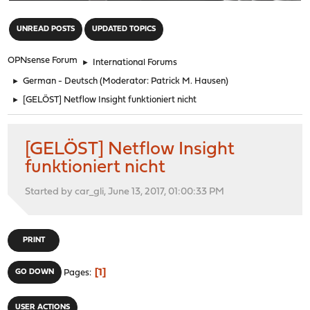
"
UNREAD POSTS
UPDATED TOPICS
OPNsense Forum
►
International Forums
►
German - Deutsch
(Moderator:
Patrick M. Hausen
)
►
[GELÖST] Netflow Insight funktioniert nicht
[GELÖST] Netflow Insight
funktioniert nicht
Started by car_gli, June 13, 2017, 01:00:33 PM
PRINT
1
GO DOWN
Pages
USER ACTIONS