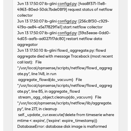
Jun 13 17:50:07 lb-glini
configd.py
: [4aa8f371-11e8-
4963-80ed-50dc7bde08f9] request status of netflow
collector
Jun 13 17:50:07 lb-glini
configd.py
: [256c8f30-c929-
419a-ae84-e5e77829f1e1] start netflow collector
Jun 13 17:50:07 lb-glini
configd.py
: [59a3eeae-0dd0-
4d03-aafb-ad0271f7dc80] restart netflow data
aggregator
Jun 13 17:50:10 lb-glini flowd_aggregate.py: flowd
aggregate died with message Traceback (most recent
call last): File
"/usr/local/opnsense/scripts/netflow/flowd_aggreg
ate.py", line 148, in run
aggregate_flowd(do_vacuum) File
"/usr/local/opnsense/scripts/netflow/flowd_aggreg
ate.py", line 85, in aggregate_flowd
stream_agg_object.cleanup(do_vacuum) File
"/usr/local/opnsense/scripts/netflow/lib/aggregate.
py", line 277, in cleanup
self._update_cur.execute('delete from timeserie where
mtime < :expire', {'expire': expire_timestamp})
DatabaseError: database disk image is malformed