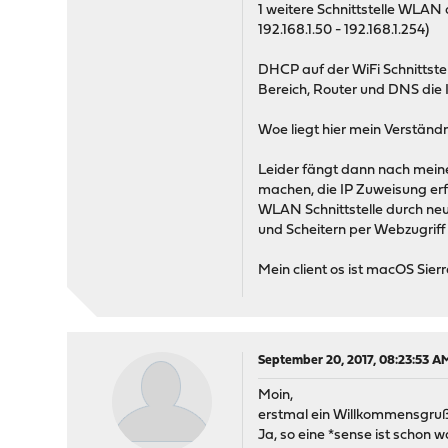
1 weitere Schnittstelle WLAN 
192.168.1.50 - 192.168.1.254)
DHCP auf der WiFi Schnittst
Bereich, Router und DNS die IP
Woe liegt hier mein Verstän
Leider fängt dann nach meine
machen, die IP Zuweisung erf
WLAN Schnittstelle durch neu
und Scheitern per Webzugriff 
Mein client os ist macOS Sierr
September 20, 2017, 08:23:53 A
Moin,
erstmal ein Willkommensgruß
Ja, so eine *sense ist schon 