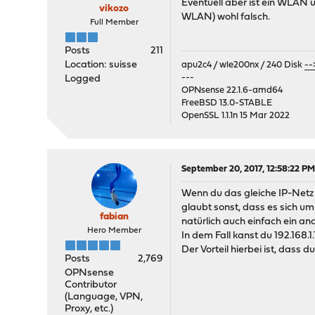
Eventuell aber ist ein WLAN 
vikozo
WLAN) wohl falsch.
Full Member
Posts
211
Location: suisse
apu2c4 / wle200nx / 240 Disk
--
---
Logged
OPNsense 22.1.6-amd64
FreeBSD 13.0-STABLE
OpenSSL 1.1.1n 15 Mar 2022
September 20, 2017, 12:58:22 P
Wenn du das gleiche IP-Netz 
glaubt sonst, dass es sich um
fabian
natürlich auch einfach ein an
Hero Member
In dem Fall kanst du 192.168
Der Vorteil hierbei ist, dass
Posts
2,769
OPNsense
Contributor
(Language, VPN,
Proxy, etc.)