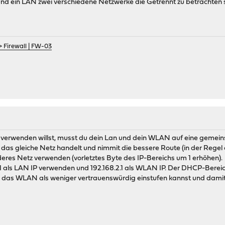
und ein LAN zwei verschiedene Netzwerke die Getrennt zu betrachten
> Firewall | FW-03
M
verwenden willst, musst du dein Lan und dein WLAN auf eine gemeinsa
 das gleiche Netz handelt und nimmit die bessere Route (in der Regel 
deres Netz verwenden (vorletztes Byte des IP-Bereichs um 1 erhöhen).
.1.1 als LAN IP verwenden und 192.168.2.1 als WLAN IP. Der DHCP-Be
 du das WLAN als weniger vertrauenswürdig einstufen kannst und damit 