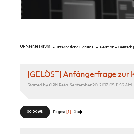
"
OPNsense Forum
►
International Forums
►
German - Deutsch
[GELÖST] Anfängerfrage zur 
Started by OPNPeta, September 20, 2017, 05:11:16 AM
1
2
Pages
GO DOWN