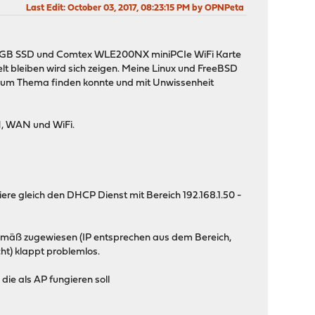
Last Edit
: October 03, 2017, 08:23:15 PM by OPNPeta
16GB SSD und Comtex WLE200NX miniPCIe WiFi Karte
t bleiben wird sich zeigen. Meine Linux und FreeBSD
ts zum Thema finden konnte und mit Unwissenheit
AN, WAN und WiFi.
iviere gleich den DHCP Dienst mit Bereich 192.168.1.50 -
gemäß zugewiesen (IP entsprechen aus dem Bereich,
ht) klappt problemlos.
ie als AP fungieren soll