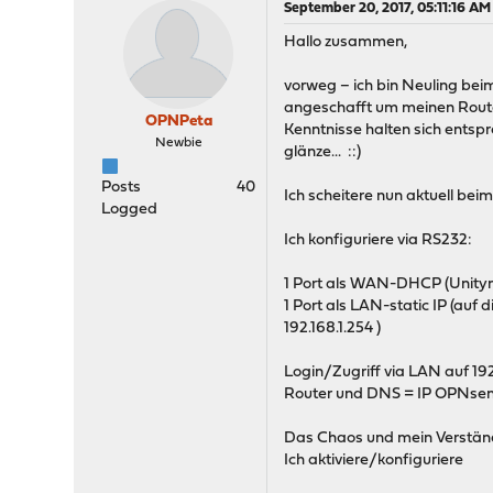
September 20, 2017, 05:11:16 AM
Hallo zusammen,
vorweg – ich bin Neuling b
angeschafft um meinen Router
OPNPeta
Kenntnisse halten sich entsp
Newbie
glänze... ::)
Posts
40
Ich scheitere nun aktuell bei
Logged
Ich konfiguriere via RS232:
1 Port als WAN-DHCP (Unity
1 Port als LAN-static IP (auf 
192.168.1.254 )
Login/Zugriff via LAN auf 1
Router und DNS = IP OPNsense
Das Chaos und mein Verständn
Ich aktiviere/konfiguriere