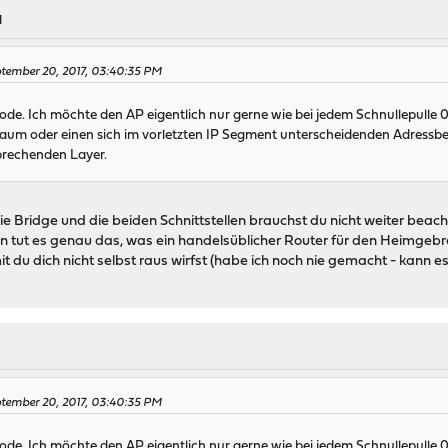
M
tember 20, 2017, 03:40:35 PM
mode. Ich möchte den AP eigentlich nur gerne wie bei jedem Schnullepulle
aum oder einen sich im vorletzten IP Segment unterscheidenden Adressbe
prechenden Layer.
die Bridge und die beiden Schnittstellen brauchst du nicht weiter bea
nn tut es genau das, was ein handelsüblicher Router für den Heimge
t du dich nicht selbst raus wirfst (habe ich noch nie gemacht - kann es
tember 20, 2017, 03:40:35 PM
mode. Ich möchte den AP eigentlich nur gerne wie bei jedem Schnullepulle 