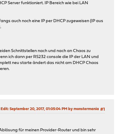
HCP Server funktioniert. IP Bereich wie bei LAN
fangs auch noch eine IP per DHCP zugeweisen (IP aus
.
iden Schnittstellen nach und nach an Chaos zu
wenn ich dann per RS232 console die IP der LAN und
omplett neu starte ändert das nicht am DHCP Chaos
eren.
 Edit
: September 20, 2017, 01:05:04 PM by monstermania
#1
s Ablösung für meinen Provider-Router und bin sehr