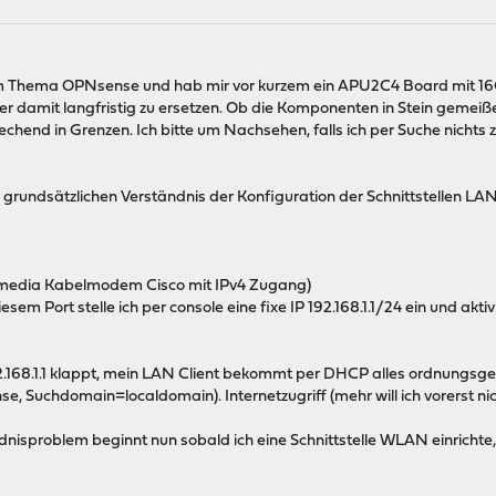
eim Thema OPNsense und hab mir vor kurzem ein APU2C4 Board mit 
 damit langfristig zu ersetzen. Ob die Komponenten in Stein gemeißel
rechend in Grenzen. Ich bitte um Nachsehen, falls ich per Suche nich
m grundsätzlichen Verständnis der Konfiguration der Schnittstellen L
media Kabelmodem Cisco mit IPv4 Zugang)
diesem Port stelle ich per console eine fixe IP 192.168.1.1/24 ein und akt
92.168.1.1 klappt, mein LAN Client bekommt per DHCP alles ordnungs
, Suchdomain=localdomain). Internetzugriff (mehr will ich vorerst nic
isproblem beginnt nun sobald ich eine Schnittstelle WLAN einrichte, d