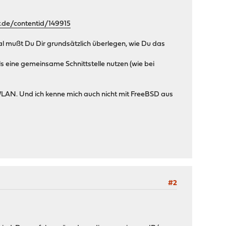
r.de/contentid/149915
mal mußt Du Dir grundsätzlich überlegen, wie Du das
 eine gemeinsame Schnittstelle nutzen (wie bei
AN. Und ich kenne mich auch nicht mit FreeBSD aus
#2