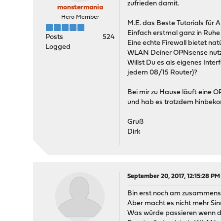
zufrieden damit.
monstermania
Hero Member
M.E. das Beste Tutorials für 
Einfach erstmal ganz in Ruhe
Posts
524
Eine echte Firewall bietet na
Logged
WLAN Deiner OPNsense nutze
Willst Du es als eigenes Int
jedem 08/15 Router)?
Bei mir zu Hause läuft ein
und hab es trotzdem hinbekom
Gruß
Dirk
September 20, 2017, 12:15:28 PM
Bin erst noch am zusammensc
Aber macht es nicht mehr Sin
Was würde passieren wenn du