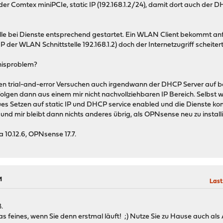
der Comtex miniPCIe, static IP (192.168.1.2/24), damit dort auch der D
elle bei Dienste entsprechend gestartet. Ein WLAN Client bekommt an
 der WLAN Schnittstelle 192.168.1.2) doch der Internetzugriff scheitert
dnisproblem?
n trial-and-error Versuchen auch irgendwann der DHCP Server auf be
olgen dann aus einem mir nicht nachvollziehbaren IP Bereich. Selbst 
es Setzen auf static IP und DHCP service enabled und die Dienste k
und mir bleibt dann nichts anderes übrig, als OPNsense neu zu installi
a 10.12.6, OPNsense 17.7.
M
Last
.
was feines, wenn Sie denn erstmal läuft! ;) Nutze Sie zu Hause auch al