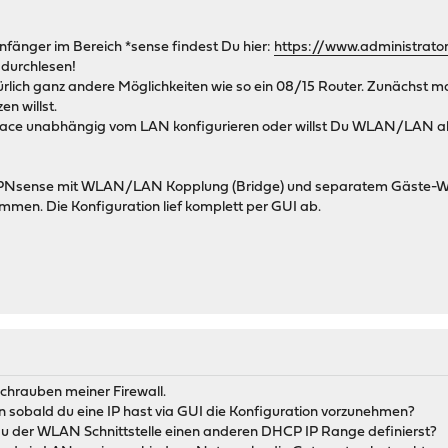
Anfänger im Bereich *sense findest Du hier:
https://www.administrato
 durchlesen!
türlich ganz andere Möglichkeiten wie so ein 08/15 Router. Zunächst 
n willst.
erface unabhängig vom LAN konfigurieren oder willst Du WLAN/LAN als
e OPNsense mit WLAN/LAN Kopplung (Bridge) und separatem Gäste-WL
men. Die Konfiguration lief komplett per GUI ab.
hrauben meiner Firewall.
n sobald du eine IP hast via GUI die Konfiguration vorzunehmen?
 der WLAN Schnittstelle einen anderen DHCP IP Range definierst?