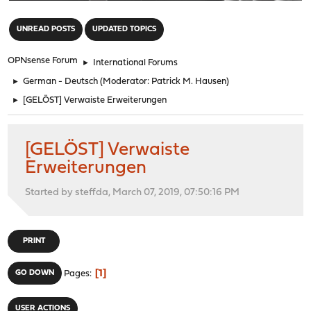
"
UNREAD POSTS
UPDATED TOPICS
OPNsense Forum
►
International Forums
►
German - Deutsch
(Moderator:
Patrick M. Hausen
)
►
[GELÖST] Verwaiste Erweiterungen
[GELÖST] Verwaiste
Erweiterungen
Started by steffda, March 07, 2019, 07:50:16 PM
PRINT
1
GO DOWN
Pages
USER ACTIONS