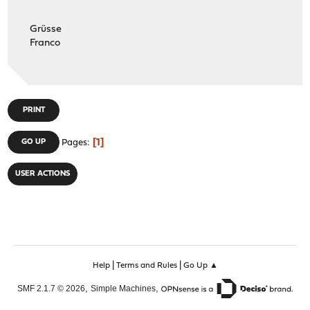
Grüsse
Franco
PRINT
1
GO UP
Pages
USER ACTIONS
|
|
Help
Terms and Rules
Go Up ▲
,
,
SMF 2.1.7 © 2026
Simple Machines