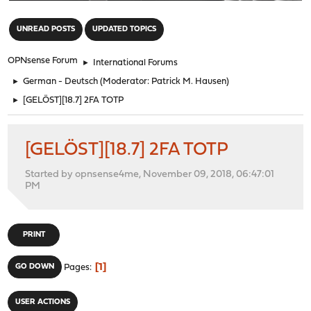
"
UNREAD POSTS
UPDATED TOPICS
OPNsense Forum
►
International Forums
►
German - Deutsch
(Moderator:
Patrick M. Hausen
)
►
[GELÖST][18.7] 2FA TOTP
[GELÖST][18.7] 2FA TOTP
Started by opnsense4me, November 09, 2018, 06:47:01
PM
PRINT
1
GO DOWN
Pages
USER ACTIONS