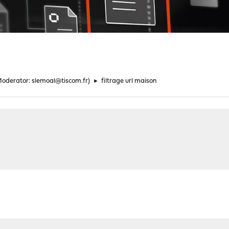
Moderator:
slemoal@tiscom.fr
)
►
filtrage url maison