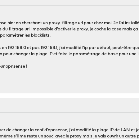
nse hier en cherchant un proxy-filtrage url pour chez moi. Je l'ai instal
ce du filtrage url. Impossible d'activer le proxy, je coche la case mais 
 paramétrer les blacklists.
en 192.168.0 et pas 192.168.1, j'ai modifié l'ip par défaut, peut-être que
to pour changer la plage IP et faire le paramétrage de base pour une in
pour opnsense !
er de changer la conf d'opnsense, j'ai modifié la plage IP de LAN et j
e s'il me reste un souci avec le proxy mais je vais ouvrir un autre 