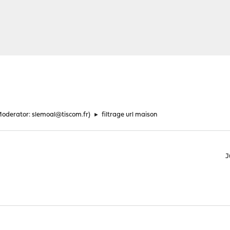
Moderator:
slemoal@tiscom.fr
)
►
filtrage url maison
J