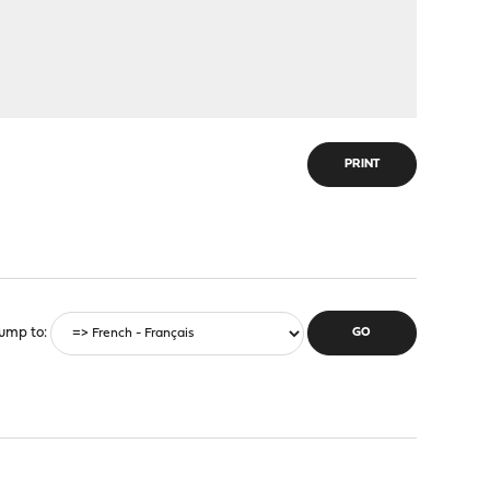
PRINT
ump to