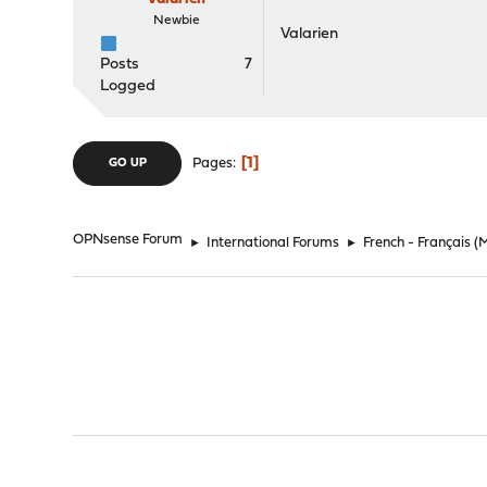
Newbie
Valarien
Posts
7
Logged
1
Pages
GO UP
OPNsense Forum
►
International Forums
►
French - Français
(