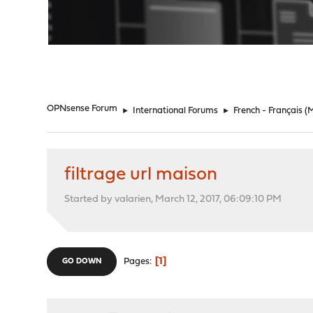
"
OPNsense Forum
►
International Forums
►
French - Français
(
filtrage url maison
Started by valarien, March 12, 2017, 06:09:10 PM
1
Pages
GO DOWN