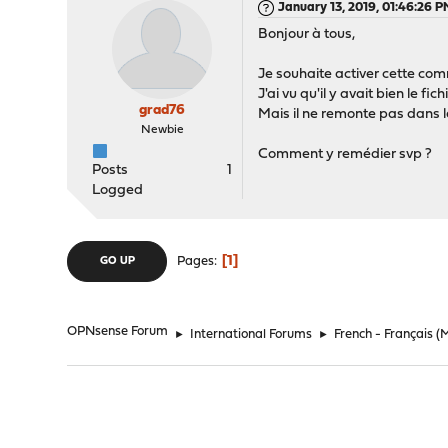
January 13, 2019, 01:46:26 
Bonjour à tous,
Je souhaite activer cette co
J'ai vu qu'il y avait bien le 
grad76
Mais il ne remonte pas dans la
Newbie
Comment y remédier svp ?
Posts
1
Logged
1
Pages
GO UP
OPNsense Forum
►
International Forums
►
French - Français
(