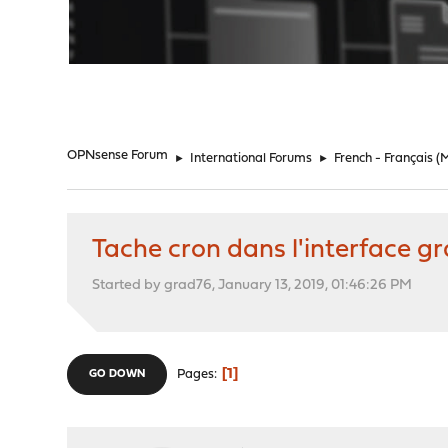
"
OPNsense Forum
►
International Forums
►
French - Français
(
Tache cron dans l'interface g
Started by grad76, January 13, 2019, 01:46:26 PM
1
Pages
GO DOWN