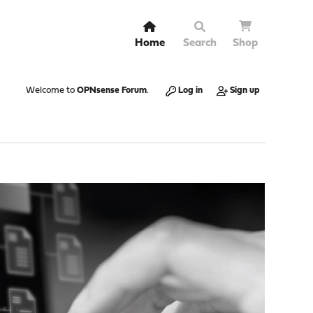
Home
Search
Shop
Welcome to
OPNsense Forum
.
Log in
Sign up