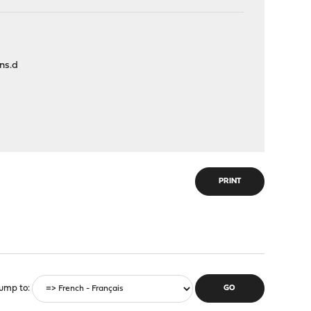
ons.d
PRINT
ump to