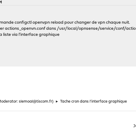
PM
mmande configctl openvpn reload pour changer de vpn chaque nuit.
fichier actions_openvn.conf dans /usr/local/opnsense/service/conf/acti
 liste via l'interface graphique
Moderator:
slemoal@tiscom.fr
)
►
Tache cron dans l'interface graphique
J