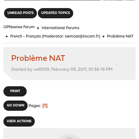
"
UNREAD POSTS
UPDATED TOPICS
OPNsense Forum
►
International Forums
►
French - Français
(Moderator:
slemoal@tiscom.fr
)
►
Problème NAT
Problème NAT
Started by val0109, February 09, 2017, 01:36:19 PM
PRINT
1
GO DOWN
Pages
USER ACTIONS