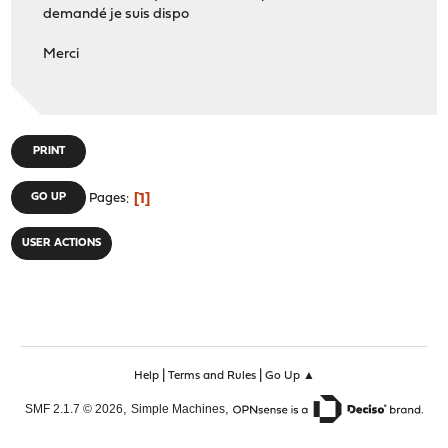
demandé je suis dispo
Merci
PRINT
1
GO UP
Pages
USER ACTIONS
|
|
Help
Terms and Rules
Go Up ▲
,
,
SMF 2.1.7 © 2026
Simple Machines