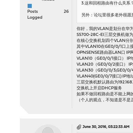
3.这和回程路由有什么关
Posts
26
另外：论坛里很多老外很愿
Logged
你好，我的VLAN是划分在华
S5700-28C-EI三层交换机
在核心交换机划四个VLAN分别为VL
其中VLAN10在GE0/0/1口
OPNSENSE路由器LAN口 IP网段1
VLAN10（GE0/0/1接口） IP地址
VLAN20（GE0/0/2接口） IP地址
VLAN30（GEO/0/3,GE0/0/4
VLAN40(GE0/0/7接口) IP地址段
三层交换机默认路由为192.168.
交换机上开启DHCP服务
如果不做回程路由是不能上网的
（个人的观点，不知道是不是
June 30, 2016, 03:22:33 AM