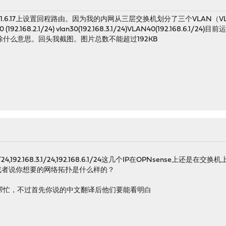
6.17上设置回程路由。因为我的内网从三层交换机划分了三个VLAN（VLAN10,20,
 (192.168.2.1/24) vlan30(192.168.3.1/24)VLAN40(192.
什么意思。回头我截图。图片总数不能超过192KB
68.2.1/24,192.168.3.1/24,192.168.6.1/24这几个IP在OPNsense上还是在交换
或者说你想要的网络拓扑是什么样的？
帮忙，不过首先你说的中文翻译后他们要能看明白