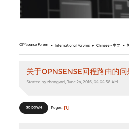
"
OPNsense Forum
►
International Forums
►
Chinese - 中文
►
关于OPNSENSE回程路由的问
Started by zhangwei, June 24, 2016, 04:04:58 AM
1
Pages
GO DOWN