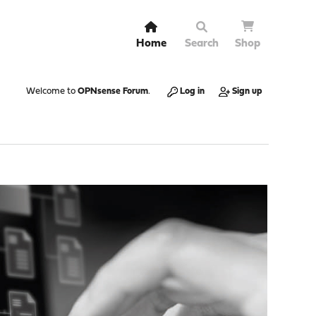
Home
Search
Shop
Welcome to
OPNsense Forum
.
Log in
Sign up