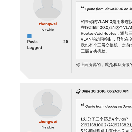
Quote from: dawn3000 on Ju
如果你的VLAN10是用来连接
zhangwei
在192.168.100.0/24这
Newbie
Routes-Add Route
VLAN的访问控制，只能
Posts
26
我也有个三层交换机，之前也
Logged
三层交换机差。
你上面所说的，就是和我所做的，
June 30, 2016, 03:24:18 AM
Quote from: deddey on June 
1.划分了三个还是4个vlan?
zhangwei
2.192.168.100.2/24,192.
Newbie
3.这和回程路由有什么关