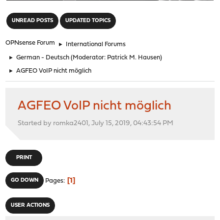
"
UNREAD POSTS
UPDATED TOPICS
OPNsense Forum
►
International Forums
►
German - Deutsch
(Moderator:
Patrick M. Hausen
)
►
AGFEO VoIP nicht möglich
AGFEO VoIP nicht möglich
Started by romka2401, July 15, 2019, 04:43:54 PM
PRINT
1
GO DOWN
Pages
USER ACTIONS