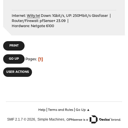
Internet:
Willy.tel
Down: 1Gbit/s, UP: 250Mbit/s Glasfaser |
Router/Firewall: pfSense+ 23.09 |
Hardware: Netgate 6100
PRINT
1
GO UP
Pages
USER ACTIONS
|
|
Help
Terms and Rules
Go Up ▲
,
,
SMF 2.1.7 © 2026
Simple Machines