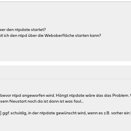
wer den ntpdate startet?
it ich den ntpd über die Weboberfläche starten kann?
rz bevor ntpd angeworfen wird. Hängt ntpdate wäre das das Problem.
em Neustart noch da ist dann ist was faul...
] ggf. schuldig, in der ntpdate gewünscht wird, wenn es z.B. vorher e