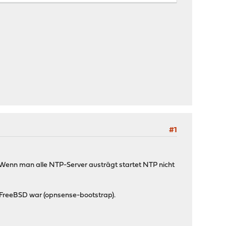
#1
 Wenn man alle NTP-Server austrägt startet NTP nicht
in FreeBSD war (opnsense-bootstrap).