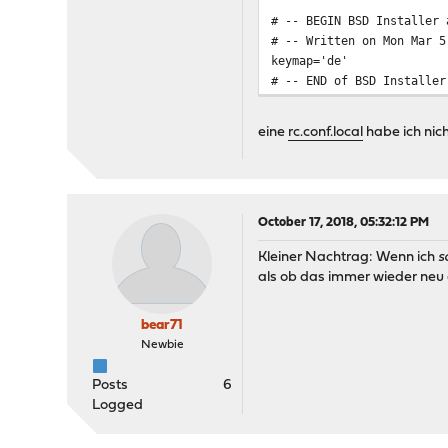
# -- BEGIN BSD Installer
# -- Written on Mon Mar 5
keymap='de'
# -- END of BSD Installer
eine
rc.conf.local
habe ich nich
October 17, 2018, 05:32:12 PM
Kleiner Nachtrag: Wenn ich
s
als ob das immer wieder neu 
bear71
Newbie
Posts
6
Logged