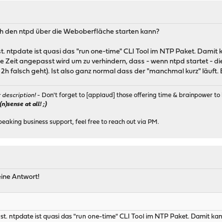
ich den ntpd über die Weboberfläche starten kann?
nst. ntpdate ist quasi das "run one-time" CLI Tool im NTP Paket. Dami
Zeit angepasst wird um zu verhindern, dass - wenn ntpd startet - diese
2h falsch geht). Ist also ganz normal dass der "manchmal kurz" läuft.
r description!
- Don't forget to [applaud] those offering time & brainpower to 
)sense at all! ;)
peaking business support, feel free to reach out via PM.
eine Antwort!
enst. ntpdate ist quasi das "run one-time" CLI Tool im NTP Paket. Damit k