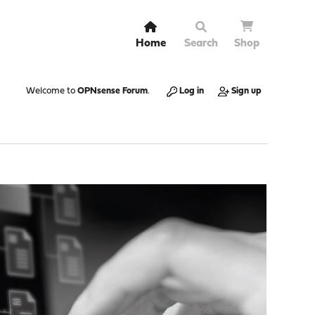
Home
Search
Shop
Welcome to
OPNsense Forum
.
Log in
Sign up