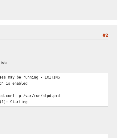
#2
ist:
ess may be running - EXITING
d' is enabled
pd.conf -p /var/run/ntpd.pid
(1): Starting