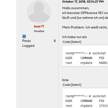
October 17, 2018, 03:14:27 PM
Hallo zusammen,
ich benutze OPNsense 18.1 und
läuft und (so nehme ich an) d
bear71
Mein Problem: Ich weiß nicht,
Newbie
Ich habe nur ein
Posts
6
Code
Select
Logged
root@******:~ # sockstat 
USER COMMAND PID 
root ntpdate 9
bzw.
Code
Select
root@******:~ # sockstat 
USER COMMAND PID 
root ntpdate 1