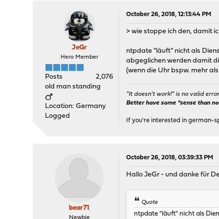
October 26, 2018, 12:13:44 PM
> wie stoppe ich den, damit 
JeGr
ntpdate "läuft" nicht als Die
Hero Member
abgeglichen werden damit die 
(wenn die Uhr bspw. mehr als 
Posts
2,076
old man standing
"It doesn't work!" is no valid erro
Better have some *sense than no(n
Location: Germany
Logged
If you're interested in german-s
October 26, 2018, 03:39:33 PM
Hallo JeGr - und danke für D
Quote
bear71
ntpdate "läuft" nicht als Di
Newbie