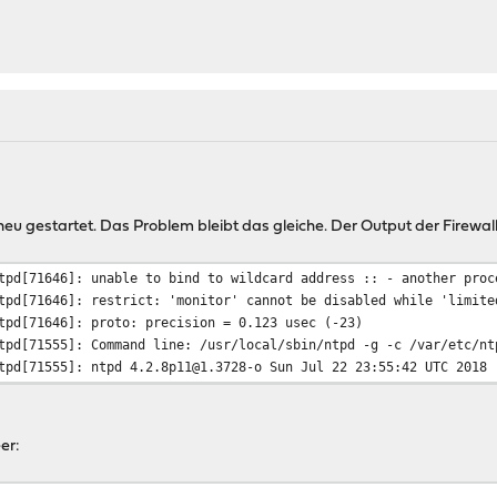
neu gestartet. Das Problem bleibt das gleiche. Der Output der Firewall 
tpd[71646]: unable to bind to wildcard address :: - another proc
tpd[71646]: restrict: 'monitor' cannot be disabled while 'limite
tpd[71646]: proto: precision = 0.123 usec (-23)
tpd[71555]: Command line: /usr/local/sbin/ntpd -g -c /var/etc/nt
tpd[71555]: ntpd 4.2.8p11@1.3728-o Sun Jul 22 23:55:42 UTC 2018 
er: