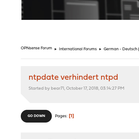
"
OPNsense Forum
►
International Forums
►
German - Deutsch
ntpdate verhindert ntpd
Started by bear71, October 17, 2018, 03:14:27 PM
1
Pages
GO DOWN