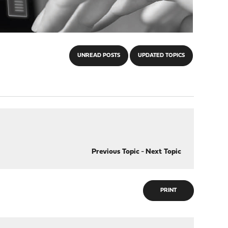
UNREAD POSTS
UPDATED TOPICS
Previous Topic
-
Next Topic
PRINT