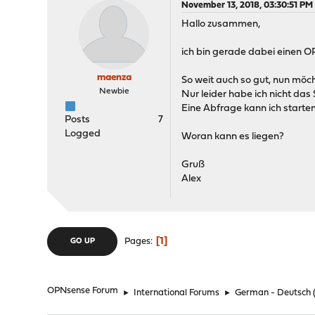
November 13, 2018, 03:30:51 PM
Hallo zusammen,
ich bin gerade dabei einen O
maenza
So weit auch so gut, nun möc
Newbie
Nur leider habe ich nicht da
Eine Abfrage kann ich starten
Posts
7
Logged
Woran kann es liegen?
Gruß
Alex
1
Pages
GO UP
OPNsense Forum
►
International Forums
►
German - Deutsch