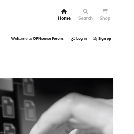
Home
Search
Shop
Welcome to
OPNsense Forum
.
Log in
Sign up