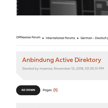
"
OPNsense Forum
►
International Forums
►
German - Deutsch
Anbindung Active Direktory
Started by maenza, November 13, 2018, 03:30:51 PM
1
Pages
GO DOWN