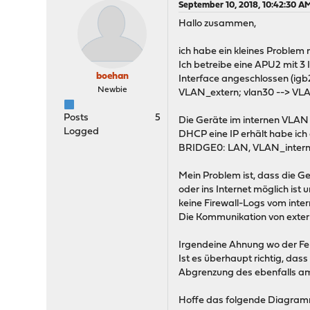
September 10, 2018, 10:42:30 A
Hallo zusammen,
ich habe ein kleines Problem
Ich betreibe eine APU2 mit 3
boehan
Interface angeschlossen (igb
Newbie
VLAN_extern; vlan30 --> VL
Posts
5
Die Geräte im internen VLAN 
Logged
DHCP eine IP erhält habe ich 
BRIDGE0: LAN, VLAN_intern
Mein Problem ist, dass die G
oder ins Internet möglich is
keine Firewall-Logs vom inter
Die Kommunikation von extern
Irgendeine Ahnung wo der Feh
Ist es überhaupt richtig, das
Abgrenzung des ebenfalls am
Hoffe das folgende Diagramm 