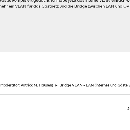
etwas zu kompliziert gedacht. Ich habe jetzt das interne VLAN einfac
mehr ein VLAN für das Gastnetz und die Bridge zwischen LAN und OPT1
ients/Servers)
(Moderator:
Patrick M. Hausen
)
►
Bridge VLAN - LAN (internes und Gäste 
J