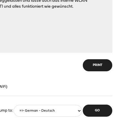
h weggelassen und lasse auch das interne WLAN
 und alles funktioniert wie gewünscht.
PRINT
WiFi)
ump to