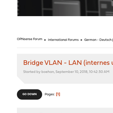
"
OPNsense Forum
►
International Forums
►
German - Deutsch
Bridge VLAN - LAN (internes 
Started by boehan, September 10, 2018, 10:42:30 AM
1
Pages
GO DOWN