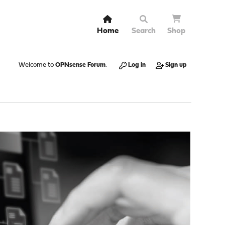
Home
Search
Shop
Welcome to
OPNsense Forum
.
Log in
Sign up