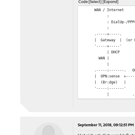
Code
Select
Expand
WAN / Internet
:
: DialUp-/PPPoE-/Ca
:
.-----+-----.
| Gateway | (or Route
'-----+-----'
| DHCP
WAN |
|
.-----:-------. OP
| OPN:sense +-----
| (Br:dge) 
'-----:------
| .-----:-
LAN | | WiFi-AP +
| '-----:--
| 
| VLAN30 (VL
.-----+------
September 11, 2018, 09:12:51 PM
| LAN-Switch +------