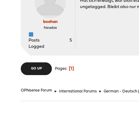
Hat sich erledigt, war bloß 
'-----+------'
ungetagged. Bleibt also nur 
|
...-----+------... (Cl
boehan
Newbie
Posts
5
Logged
1
Pages
GO UP
OPNsense Forum
►
International Forums
►
German - Deutsch