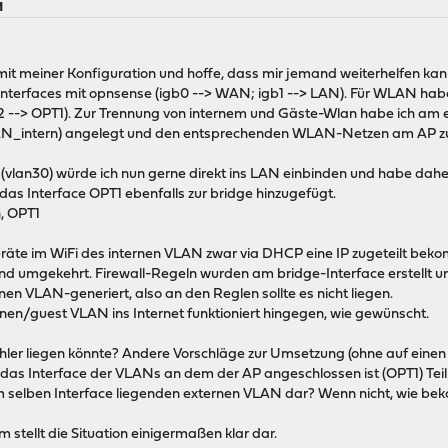
M
 mit meiner Konfiguration und hoffe, dass mir jemand weiterhelfen kan
 Interfaces mit opnsense (igb0 --> WAN; igb1 --> LAN). Für WLAN habe 
2 --> OPT1). Zur Trennung von internem und Gäste-Wlan habe ich am 
AN_intern) angelegt und den entsprechenden WLAN-Netzen am AP z
(vlan30) würde ich nun gerne direkt ins LAN einbinden und habe dah
das Interface OPT1 ebenfalls zur bridge hinzugefügt.
, OPT1
eräte im WiFi des internen VLAN zwar via DHCP eine IP zugeteilt bek
t und umgekehrt. Firewall-Regeln wurden am bridge-Interface erstellt 
nen VLAN-generiert, also an den Reglen sollte es nicht liegen.
en/guest VLAN ins Internet funktioniert hingegen, wie gewünscht.
ler liegen könnte? Andere Vorschläge zur Umsetzung (ohne auf einen
s das Interface der VLANs an dem der AP angeschlossen ist (OPT1) Teil d
 selben Interface liegenden externen VLAN dar? Wenn nicht, wie be
stellt die Situation einigermaßen klar dar.