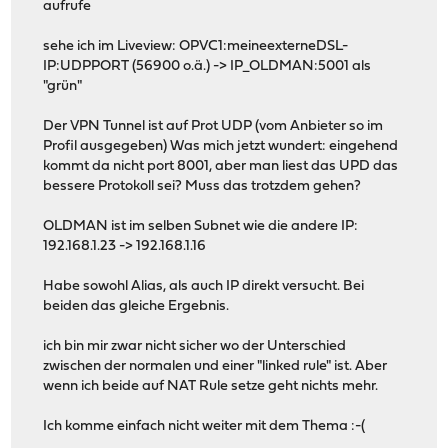
aufrufe
sehe ich im Liveview: OPVC1:meineexterneDSL-
IP:UDPPORT (56900 o.ä.) -> IP_OLDMAN:5001 als
"grün"
Der VPN Tunnel ist auf Prot UDP (vom Anbieter so im
Profil ausgegeben) Was mich jetzt wundert: eingehend
kommt da nicht port 8001, aber man liest das UPD das
bessere Protokoll sei? Muss das trotzdem gehen?
OLDMAN ist im selben Subnet wie die andere IP:
192.168.1.23 -> 192.168.1.16
Habe sowohl Alias, als auch IP direkt versucht. Bei
beiden das gleiche Ergebnis.
ich bin mir zwar nicht sicher wo der Unterschied
zwischen der normalen und einer "linked rule" ist. Aber
wenn ich beide auf NAT Rule setze geht nichts mehr.
Ich komme einfach nicht weiter mit dem Thema :-(