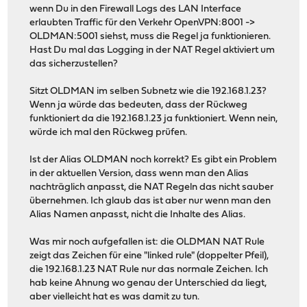
wenn Du in den Firewall Logs des LAN Interface
erlaubten Traffic für den Verkehr OpenVPN:8001 ->
OLDMAN:5001 siehst, muss die Regel ja funktionieren.
Hast Du mal das Logging in der NAT Regel aktiviert um
das sicherzustellen?
Sitzt OLDMAN im selben Subnetz wie die 192.168.1.23?
Wenn ja würde das bedeuten, dass der Rückweg
funktioniert da die 192.168.1.23 ja funktioniert. Wenn nein,
würde ich mal den Rückweg prüfen.
Ist der Alias OLDMAN noch korrekt? Es gibt ein Problem
in der aktuellen Version, dass wenn man den Alias
nachträglich anpasst, die NAT Regeln das nicht sauber
übernehmen. Ich glaub das ist aber nur wenn man den
Alias Namen anpasst, nicht die Inhalte des Alias.
Was mir noch aufgefallen ist: die OLDMAN NAT Rule
zeigt das Zeichen für eine "linked rule" (doppelter Pfeil),
die 192.168.1.23 NAT Rule nur das normale Zeichen. Ich
hab keine Ahnung wo genau der Unterschied da liegt,
aber vielleicht hat es was damit zu tun.