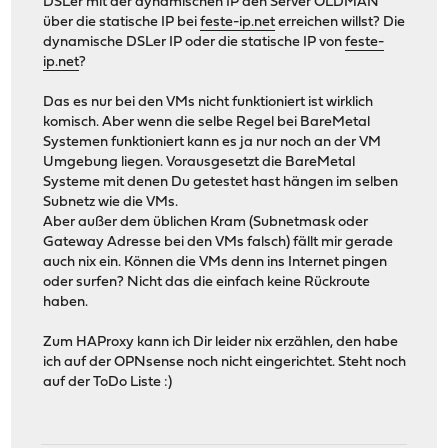
DSLer mit der dynamischen IP den Server OLDMAN
über die statische IP bei
feste-ip.net
erreichen willst? Die
dynamische DSLer IP oder die statische IP von
feste-
ip.net
?
Das es nur bei den VMs nicht funktioniert ist wirklich
komisch. Aber wenn die selbe Regel bei BareMetal
Systemen funktioniert kann es ja nur noch an der VM
Umgebung liegen. Vorausgesetzt die BareMetal
Systeme mit denen Du getestet hast hängen im selben
Subnetz wie die VMs.
Aber außer dem üblichen Kram (Subnetmask oder
Gateway Adresse bei den VMs falsch) fällt mir gerade
auch nix ein. Können die VMs denn ins Internet pingen
oder surfen? Nicht das die einfach keine Rückroute
haben.
Zum HAProxy kann ich Dir leider nix erzählen, den habe
ich auf der OPNsense noch nicht eingerichtet. Steht noch
auf der ToDo Liste :)