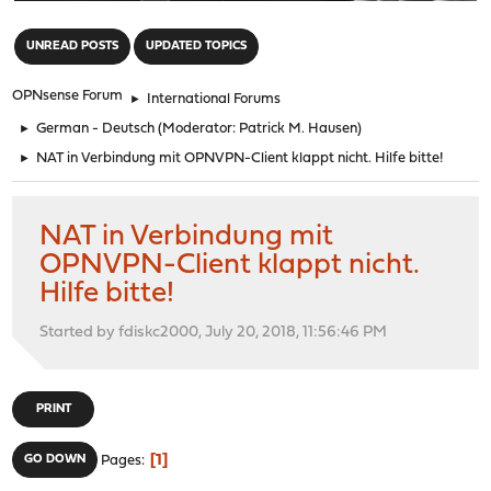
"
UNREAD POSTS
UPDATED TOPICS
OPNsense Forum
►
International Forums
►
German - Deutsch
(Moderator:
Patrick M. Hausen
)
►
NAT in Verbindung mit OPNVPN-Client klappt nicht. Hilfe bitte!
NAT in Verbindung mit
OPNVPN-Client klappt nicht.
Hilfe bitte!
Started by fdiskc2000, July 20, 2018, 11:56:46 PM
PRINT
1
GO DOWN
Pages