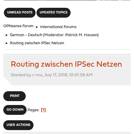
"
UNREAD POSTS
UPDATED TOPICS
OPNsense Forum
►
International Forums
►
German - Deutsch
(Moderator:
Patrick M. Hausen
)
►
Routing zwischen IPSec Netzen
Routing zwischen IPSec Netzen
Started by c-mu, July 17, 2018, 10:01:58 AM
PRINT
1
GO DOWN
Pages
USER ACTIONS