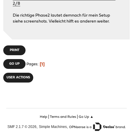
2/8
Die richtige Phase2 lautet demnach für mein Setup
siehe screenshots. Vielleicht hilft es anderen weiter.
PRINT
1
GO UP
Pages
USER ACTIONS
|
|
Help
Terms and Rules
Go Up ▲
,
,
SMF 2.1.7 © 2026
Simple Machines