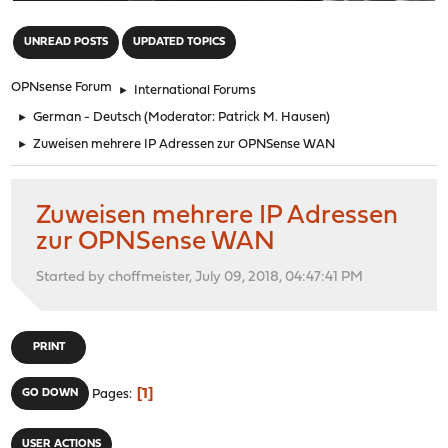
"
UNREAD POSTS
UPDATED TOPICS
OPNsense Forum
►
International Forums
►
German - Deutsch
(Moderator:
Patrick M. Hausen
)
►
Zuweisen mehrere IP Adressen zur OPNSense WAN
Zuweisen mehrere IP Adressen
zur OPNSense WAN
Started by choffmeister, July 09, 2018, 04:47:41 PM
PRINT
1
GO DOWN
Pages
USER ACTIONS