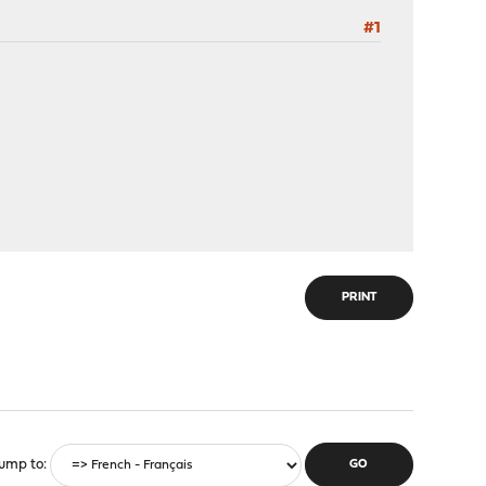
#1
PRINT
ump to