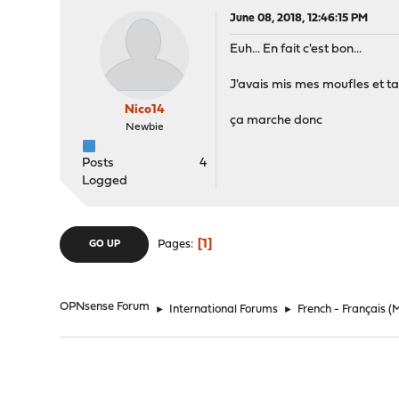
June 08, 2018, 12:46:15 PM
Euh... En fait c'est bon...
J'avais mis mes moufles et ta
Nico14
ça marche donc
Newbie
Posts
4
Logged
1
Pages
GO UP
OPNsense Forum
►
International Forums
►
French - Français
(