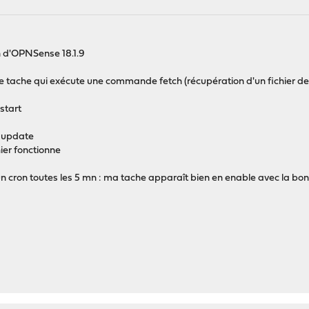
ion d'OPNSense 18.1.9
ne tache qui exécute une commande fetch (récupération d'un fichier dep
estart
le update
ier fonctionne
e un cron toutes les 5 mn : ma tache apparaît bien en enable avec la