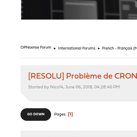
"
OPNsense Forum
►
International Forums
►
French - Français
(
[RESOLU] Problème de CRO
Started by Nico14, June 06, 2018, 04:28:40 PM
1
Pages
GO DOWN