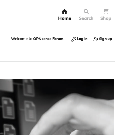
Home
Search
Shop
Welcome to
OPNsense Forum
.
Log in
Sign up