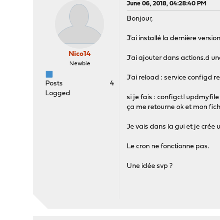
June 06, 2018, 04:28:40 PM
Bonjour,
J'ai installé la dernière vers
Nico14
J'ai ajouter dans actions.d u
Newbie
J'ai reload : service configd r
Posts
4
Logged
si je fais : configctl updmyfi
ça me retourne ok et mon fich
Je vais dans la gui et je cré
Le cron ne fonctionne pas.
Une idée svp ?