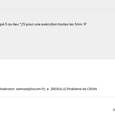
pé 5 au lieu */5 pour une exécution toutes les 5mn :P
Moderator:
slemoal@tiscom.fr
)
►
[RESOLU] Problème de CRON
J