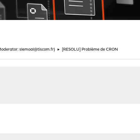
Moderator:
slemoal@tiscom.fr
)
►
[RESOLU] Problème de CRON
N