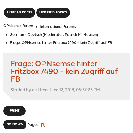
"
UNREAD POSTS
UPDATED TOPICS
OPNsense Forum
►
International Forums
►
German - Deutsch
(Moderator:
Patrick M. Hausen
)
►
Frage: OPNsemse hinter Fritzbox 7490 - kein Zugriff auf FB
Frage: OPNsemse hinter
Fritzbox 7490 - kein Zugriff auf
FB
Started by elektron, June 12, 2018, 05:37:23 PM
PRINT
1
GO DOWN
Pages