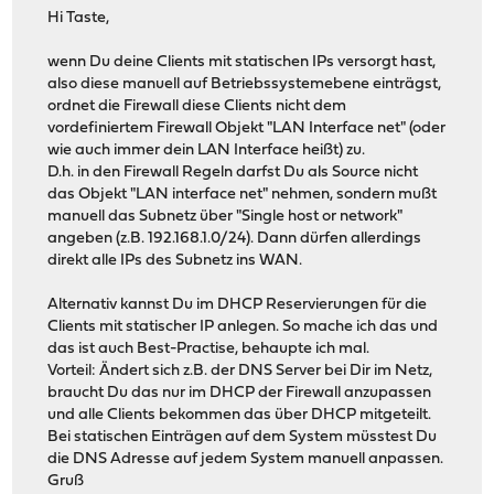
Hi Taste,
wenn Du deine Clients mit statischen IPs versorgt hast,
also diese manuell auf Betriebssystemebene einträgst,
ordnet die Firewall diese Clients nicht dem
vordefiniertem Firewall Objekt "LAN Interface net" (oder
wie auch immer dein LAN Interface heißt) zu.
D.h. in den Firewall Regeln darfst Du als Source nicht
das Objekt "LAN interface net" nehmen, sondern mußt
manuell das Subnetz über "Single host or network"
angeben (z.B. 192.168.1.0/24). Dann dürfen allerdings
direkt alle IPs des Subnetz ins WAN.
Alternativ kannst Du im DHCP Reservierungen für die
Clients mit statischer IP anlegen. So mache ich das und
das ist auch Best-Practise, behaupte ich mal.
Vorteil: Ändert sich z.B. der DNS Server bei Dir im Netz,
braucht Du das nur im DHCP der Firewall anzupassen
und alle Clients bekommen das über DHCP mitgeteilt.
Bei statischen Einträgen auf dem System müsstest Du
die DNS Adresse auf jedem System manuell anpassen.
Gruß