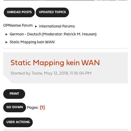
"
UNREAD POSTS
UPDATED TOPICS
OPNsense Forum
►
International Forums
►
German - Deutsch
(Moderator:
Patrick M. Hausen
)
►
Static Mapping kein WAN
Static Mapping kein WAN
Started by Taste, May 12, 2018, 11:16:04 PM
PRINT
1
GO DOWN
Pages
USER ACTIONS