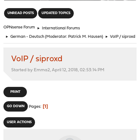
"
UNREAD POSTS
UPDATED TOPICS
OPNsense Forum
►
International Forums
►
German - Deutsch
(Moderator:
Patrick M. Hausen
)
►
VoIP / siproxd
VoIP / siproxd
Started by Emma2, April 12, 2018, 02:53:14 PM
PRINT
1
GO DOWN
Pages
USER ACTIONS