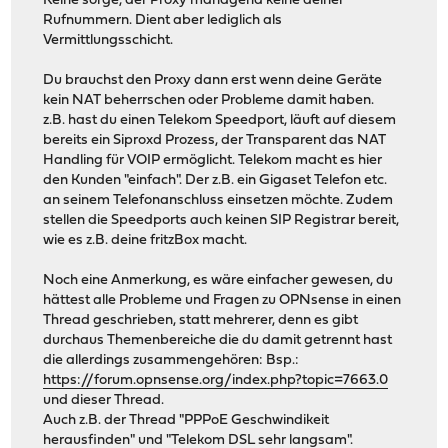
Keine sorge, der Proxy managend keine deiner
Rufnummern. Dient aber lediglich als
Vermittlungsschicht.
Du brauchst den Proxy dann erst wenn deine Geräte
kein NAT beherrschen oder Probleme damit haben.
z.B. hast du einen Telekom Speedport, läuft auf diesem
bereits ein Siproxd Prozess, der Transparent das NAT
Handling für VOIP ermöglicht. Telekom macht es hier
den Kunden "einfach". Der z.B. ein Gigaset Telefon etc.
an seinem Telefonanschluss einsetzen möchte. Zudem
stellen die Speedports auch keinen SIP Registrar bereit,
wie es z.B. deine fritzBox macht.
Noch eine Anmerkung, es wäre einfacher gewesen, du
hättest alle Probleme und Fragen zu OPNsense in einen
Thread geschrieben, statt mehrerer, denn es gibt
durchaus Themenbereiche die du damit getrennt hast
die allerdings zusammengehören: Bsp.:
https://forum.opnsense.org/index.php?topic=7663.0
und dieser Thread.
Auch z.B. der Thread "PPPoE Geschwindikeit
herausfinden" und "Telekom DSL sehr langsam".