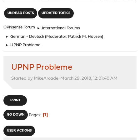
"
UNREAD POSTS
UPDATED TOPICS
OPNsense Forum
►
International Forums
►
German - Deutsch
(Moderator:
Patrick M. Hausen
)
►
UPNP Probleme
UPNP Probleme
Started by MikeArcade, March 29, 2018, 12:01:40 AM
PRINT
1
GO DOWN
Pages
USER ACTIONS