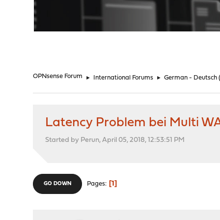
"
OPNsense Forum
►
International Forums
►
German - Deutsch
Latency Problem bei Multi 
Started by Perun, April 05, 2018, 12:53:51 PM
1
Pages
GO DOWN