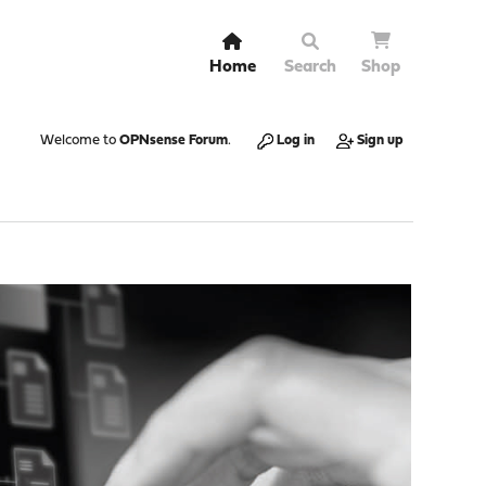
Home
Search
Shop
Welcome to
OPNsense Forum
.
Log in
Sign up