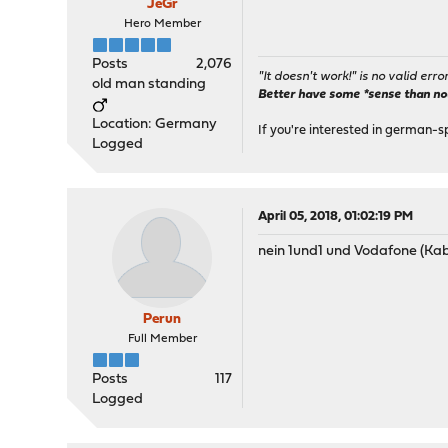
JeGr
Hero Member
Posts
2,076
"It doesn't work!" is no valid erro
old man standing
Better have some *sense than no(n
Location: Germany
If you're interested in german-s
Logged
April 05, 2018, 01:02:19 PM
nein 1und1 und Vodafone (Ka
Perun
Full Member
Posts
117
Logged