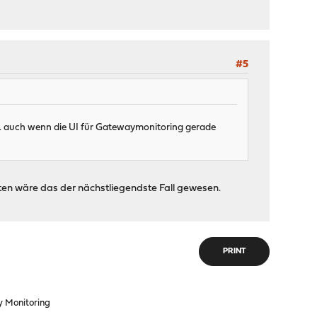
#5
al... auch wenn die UI für Gatewaymonitoring gerade
ten wäre das der nächstliegendste Fall gewesen.
PRINT
 Monitoring