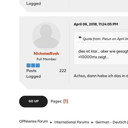
Logged
April 06, 2018, 11:24:05 PM
Quote from: Perun on April 0
dies ist klar... aber wie ge
NicholasRush
>10000ms zeigt...
Full Member
Posts
222
Achso, dann habe ich das in 
Logged
1
Pages
GO UP
OPNsense Forum
►
International Forums
►
German - Deutsch