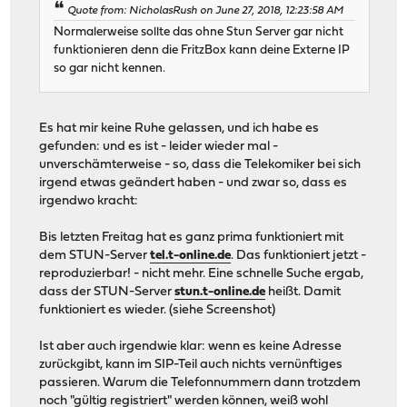
Quote from: NicholasRush on June 27, 2018, 12:23:58 AM
Normalerweise sollte das ohne Stun Server gar nicht
funktionieren denn die FritzBox kann deine Externe IP
so gar nicht kennen.
Es hat mir keine Ruhe gelassen, und ich habe es
gefunden: und es ist - leider wieder mal -
unverschämterweise - so, dass die Telekomiker bei sich
irgend etwas geändert haben - und zwar so, dass es
irgendwo kracht:
Bis letzten Freitag hat es ganz prima funktioniert mit
dem STUN-Server
tel.t-online.de
. Das funktioniert jetzt -
reproduzierbar! - nicht mehr. Eine schnelle Suche ergab,
dass der STUN-Server
stun.t-online.de
heißt. Damit
funktioniert es wieder. (siehe Screenshot)
Ist aber auch irgendwie klar: wenn es keine Adresse
zurückgibt, kann im SIP-Teil auch nichts vernünftiges
passieren. Warum die Telefonnummern dann trotzdem
noch "gültig registriert" werden können, weiß wohl