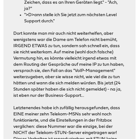
Zeichen, dass es an Ihren Geräten liegt." - "Ach,
ja?"
">D>ann stelle ich Sie jetzt zum nächsten Level
Support durch."
Dort konnte man mir auch nicht weiterhelfen, aber
wenigstens war die Dame am Telefon nicht bemüht,
IRGEND ETWAS zu tun, sondern sah schnell ein, dass
sie nicht weiterkam. Auf meine (wohl doch falsche)
Vermutung hin, es könnte vielleicht irgend etwas mit
dem Routing der Gespräche auf meine IP zu tun haben,
versprach sie, den Fall an das "VoIP-Management"
weiterzugeben, aber sie wisse nicht, wie viel die zu tun
hätten und wann die sich melden würden. Bis jetzt (24
Stunden später haben die sich nicht gemeldet) - na ja,
ist eben nur der Business-Support...
Letztenendes habe ich zufällig herausgefunden, dass
EINE meiner zehn Telekom-MSNs sehr wohl noch
funktionierte, und die Einstellungen in der Fritzbox
verglichen: diese Nummer war die einzige, bei der
NICHT der Telekom-STUN-Server eingetragen war!