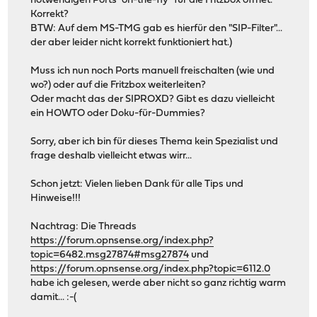
notwendigen Ports "on-the-fly" für die Fritzbox öffnet.
Korrekt?
BTW: Auf dem MS-TMG gab es hierfür den "SIP-Filter"...
der aber leider nicht korrekt funktioniert hat.)
Muss ich nun noch Ports manuell freischalten (wie und
wo?) oder auf die Fritzbox weiterleiten?
Oder macht das der SIPROXD? Gibt es dazu vielleicht
ein HOWTO oder Doku-für-Dummies?
Sorry, aber ich bin für dieses Thema kein Spezialist und
frage deshalb vielleicht etwas wirr...
Schon jetzt: Vielen lieben Dank für alle Tips und
Hinweise!!!
Nachtrag: Die Threads
https://forum.opnsense.org/index.php?
topic=6482.msg27874#msg27874
und
https://forum.opnsense.org/index.php?topic=6112.0
habe ich gelesen, werde aber nicht so ganz richtig warm
damit... :-(