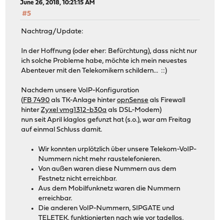
June 26, 2018, 10:21:15 AM
#5
Nachtrag/Update:
In der Hoffnung (oder eher: Befürchtung), dass nicht nur
ich solche Probleme habe, möchte ich mein neuestes
Abenteuer mit den Telekomikern schildern... ::)
Nachdem unsere VoIP-Konfiguration
(
FB 7490
als TK-Anlage hinter
opnSense
als Firewall
hinter
Zyxel vmg1312-b30a
als DSL-Modem)
nun seit April klaglos gefunzt hat (s.o.), war am Freitag
auf einmal Schluss damit.
Wir konnten urplötzlich über unsere Telekom-VoIP-
Nummern nicht mehr raustelefonieren.
Von außen waren diese Nummern aus dem
Festnetz nicht erreichbar.
Aus dem Mobilfunknetz waren die Nummern
erreichbar.
Die anderen VoIP-Nummern, SIPGATE und
TELETEK, funktionierten nach wie vor tadellos.