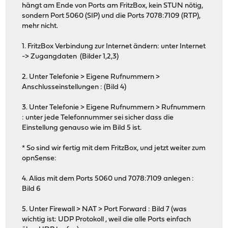
hängt am Ende von Ports am FritzBox, kein STUN nötig,
sondern Port 5060 (SIP) und die Ports 7078:7109 (RTP),
mehr nicht.
1. FritzBox Verbindung zur Internet ändern: unter Internet
-> Zugangdaten (Bilder 1,2,3)
2. Unter Telefonie > Eigene Rufnummern >
Anschlusseinstellungen : (Bild 4)
3. Unter Telefonie > Eigene Rufnummern > Rufnummern
: unter jede Telefonnummer sei sicher dass die
Einstellung genauso wie im Bild 5 ist.
* So sind wir fertig mit dem FritzBox, und jetzt weiter zum
opnSense:
4. Alias mit dem Ports 5060 und 7078:7109 anlegen :
Bild 6
5. Unter Firewall > NAT > Port Forward : Bild 7 (was
wichtig ist: UDP Protokoll , weil die alle Ports einfach