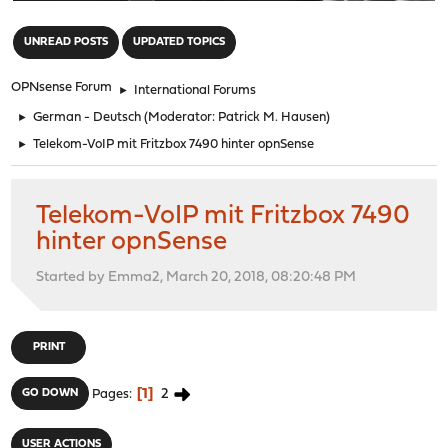
"
UNREAD POSTS
UPDATED TOPICS
OPNsense Forum
►
International Forums
►
German - Deutsch
(Moderator:
Patrick M. Hausen
)
►
Telekom-VoIP mit Fritzbox 7490 hinter opnSense
Telekom-VoIP mit Fritzbox 7490
hinter opnSense
Started by Emma2, March 20, 2018, 08:20:48 PM
PRINT
1
2
GO DOWN
Pages
USER ACTIONS