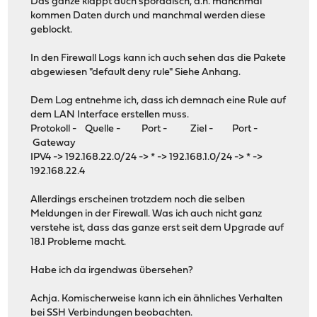
Das ganze klappt auch sporadisch, d.h. manchmal
kommen Daten durch und manchmal werden diese
geblockt.
In den Firewall Logs kann ich auch sehen das die Pakete
abgewiesen "default deny rule" Siehe Anhang.
Dem Log entnehme ich, dass ich demnach eine Rule auf
dem LAN Interface erstellen muss.
Protokoll - Quelle - Port - Ziel - Port -
Gateway
IPV4 -> 192.168.22.0/24 -> * -> 192.168.1.0/24 -> * ->
192.168.22.4
Allerdings erscheinen trotzdem noch die selben
Meldungen in der Firewall. Was ich auch nicht ganz
verstehe ist, dass das ganze erst seit dem Upgrade auf
18.1 Probleme macht.
Habe ich da irgendwas übersehen?
Achja. Komischerweise kann ich ein ähnliches Verhalten
bei SSH Verbindungen beobachten.