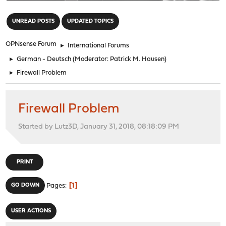
"
UNREAD POSTS
UPDATED TOPICS
OPNsense Forum
►
International Forums
►
German - Deutsch
(Moderator:
Patrick M. Hausen
)
►
Firewall Problem
Firewall Problem
Started by Lutz3D, January 31, 2018, 08:18:09 PM
PRINT
1
GO DOWN
Pages
USER ACTIONS