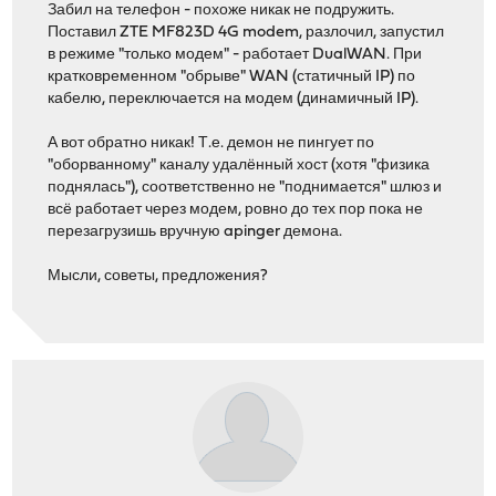
Забил на телефон - похоже никак не подружить.
Поставил ZTE MF823D 4G modem, разлочил, запустил
в режиме "только модем" - работает DualWAN. При
кратковременном "обрыве" WAN (статичный IP) по
кабелю, переключается на модем (динамичный IP).
А вот обратно никак! Т.е. демон не пингует по
"оборванному" каналу удалённый хост (хотя "физика
поднялась"), соответственно не "поднимается" шлюз и
всё работает через модем, ровно до тех пор пока не
перезагрузишь вручную apinger демона.
Мысли, советы, предложения?