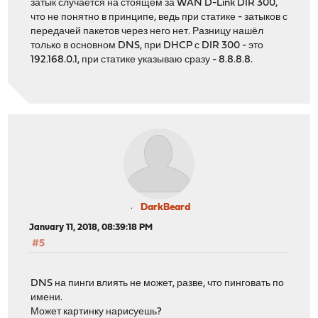
затык случается на стоящем за WAN D-Link DIR 300,
что не понятно в принципе, ведь при статике - затыков с
передачей пакетов через него нет. Разницу нашёл
только в основном DNS, при DHCP с DIR 300 - это
192.168.0.1, при статике указываю сразу - 8.8.8.8.
DarkBeard
January 11, 2018, 08:39:18 PM
#5
DNS на пинги влиять не может, разве, что пинговать по
имени.
Может картинку нарисуешь?