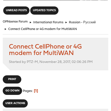
"
UNREAD POSTS
UPDATED TOPICS
OPNsense Forum
►
International Forums
►
Russian - Русский
►
Connect CellPhone or 4G modem for MultiWAN
Connect CellPhone or 4G
modem for MultiWAN
Started by PTZ-M, November 28, 2017, 02:06:26 PM
PRINT
1
GO DOWN
Pages
USER ACTIONS