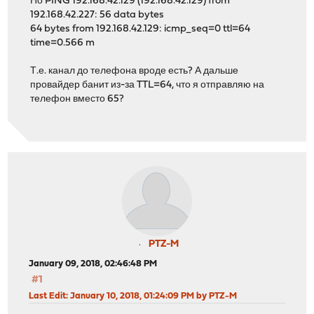
Но PING 192.168.42.129 (192.168.42.129) from
192.168.42.227: 56 data bytes
64 bytes from 192.168.42.129: icmp_seq=0 ttl=64
time=0.566 m
Т.е. канал до телефона вроде есть? А дальше
провайдер банит из-за TTL=64, что я отправляю на
телефон вместо 65?
PTZ-M
January 09, 2018, 02:46:48 PM
#1
Last Edit
: January 10, 2018, 01:24:09 PM by PTZ-M