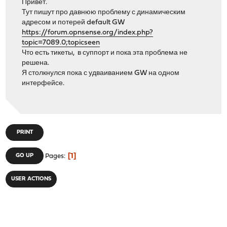
Привет.
Тут пишут про давнюю проблему с динамическим
адресом и потерей default GW
https://forum.opnsense.org/index.php?
topic=7089.0;topicseen
Что есть тикеты, в суппорт и пока эта проблема не
решена.
Я столкнулся пока с удваиванием GW на одном
интерфейсе.
PRINT
1
GO UP
Pages
USER ACTIONS