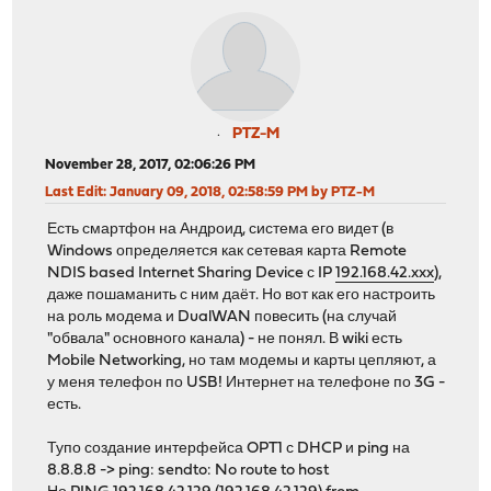
PTZ-M
November 28, 2017, 02:06:26 PM
Last Edit
: January 09, 2018, 02:58:59 PM by PTZ-M
Есть смартфон на Андроид, система его видет (в
Windows определяется как сетевая карта Remote
NDIS based Internet Sharing Device с IP
192.168.42.xxx
),
даже пошаманить с ним даёт. Но вот как его настроить
на роль модема и DualWAN повесить (на случай
"обвала" основного канала) - не понял. В wiki есть
Mobile Networking, но там модемы и карты цепляют, а
у меня телефон по USB! Интернет на телефоне по 3G -
есть.
Тупо создание интерфейса OPT1 с DHCP и ping на
8.8.8.8 -> ping: sendto: No route to host