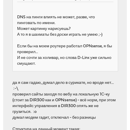
DNS на пинги влиять не может, разве, что
пинговать по имени.
Может картинку нарисуешь?
А то я в шахматы без доски играть не умею ;-)
Если бы на моем роутере работал OPNsense, я бы
проверил...
И не сочти за холивар, но слова D-Linк уже сильно
смущают.
да я сам гадаю, думал дело в сурикате, но вроде нет...
:-\
проверил сайты заходя по вебу на локальную 1С-ку
(стоит за DIR300 как и OPNsense) - всё норм, при этом
интерфейс управления в DIR300 опять же не
грузиться. :o
думал модем гадит, отключал - без разницы
Структура на данный момент такая: