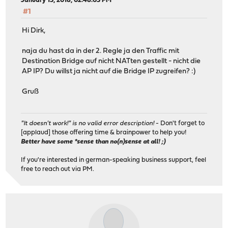
January 15, 2018, 02:48:05 PM
#1
Hi Dirk,
naja du hast da in der 2. Regle ja den Traffic mit
Destination Bridge auf nicht NATten gestellt - nicht die
AP IP? Du willst ja nicht auf die Bridge IP zugreifen? :)
Gruß
"It doesn't work!" is no valid error description!
- Don't forget to
[applaud] those offering time & brainpower to help you!
Better have some *sense than no(n)sense at all! ;)
If you're interested in german-speaking business support, feel
free to reach out via PM.