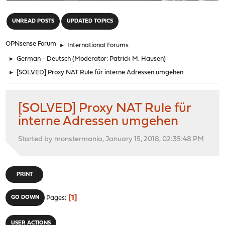
"
UNREAD POSTS
UPDATED TOPICS
OPNsense Forum
►
International Forums
►
German - Deutsch
(Moderator:
Patrick M. Hausen
)
►
[SOLVED] Proxy NAT Rule für interne Adressen umgehen
[SOLVED] Proxy NAT Rule für
interne Adressen umgehen
Started by monstermania, January 15, 2018, 02:35:48 PM
PRINT
1
GO DOWN
Pages
USER ACTIONS