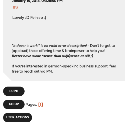
January 15, 2018, 04:28:50 PM
#3
Lovely :D Fein so ;)
"It doesn't work!" is no valid error description!
- Don't forget to
[applaud] those offering time & brainpower to help you!
Better have some *sense than no(n)sense at all! ;)
If you're interested in german-speaking business support, feel
free to reach out via PM.
PRINT
1
GO UP
Pages
USER ACTIONS