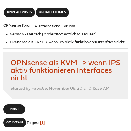
"
UNREAD POSTS
UPDATED TOPICS
OPNsense Forum
►
International Forums
►
German - Deutsch
(Moderator:
Patrick M. Hausen
)
►
OPNsense als KVM -> wenn IPS aktiv funktionieren Interfaces nicht
OPNsense als KVM -> wenn IPS
aktiv funktionieren Interfaces
nicht
Started by Fabio83, November 08, 2017, 10:15:53 AM
PRINT
1
GO DOWN
Pages