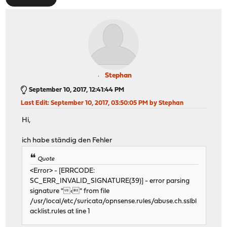
Stephan
September 10, 2017, 12:41:44 PM
Last Edit
: September 10, 2017, 03:50:05 PM by Stephan
Hi,
ich habe ständig den Fehler
Quote
<Error> - [ERRCODE:
SC_ERR_INVALID_SIGNATURE(39)] - error parsing
signature "‹" from file
/usr/local/etc/suricata/opnsense.rules/abuse.ch.sslbl
acklist.rules at line 1