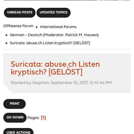
"
UNREAD POSTS
UPDATED TOPICS
OPNsense Forum
►
International Forums
►
German - Deutsch
(Moderator:
Patrick M. Hausen
)
►
Suricata: abuse.ch Listen kryptisch? [GELÖST]
Suricata: abuse.ch Listen
kryptisch? [GELÖST]
Started by Stephan, September 10, 2017, 12:41:44 PM
PRINT
1
GO DOWN
Pages
USER ACTIONS