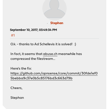
Stephan
September 10, 2017, 03:49:34 PM
#1
O.k. - thanks to Ad Schellevis it is solved! :)
In fact, it seems that
abuse.ch
meanwhile has
compressed the filestream...
Here's the fix:
https://github.com/opnsense/core/commit/30fde1ef0
5bebba9c37e0b5c85176bd3c663d79b
Cheers,
Stephan