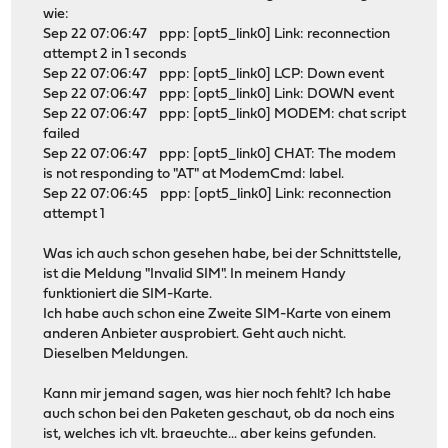
wie:
Sep 22 07:06:47 ppp: [opt5_link0] Link: reconnection
attempt 2 in 1 seconds
Sep 22 07:06:47 ppp: [opt5_link0] LCP: Down event
Sep 22 07:06:47 ppp: [opt5_link0] Link: DOWN event
Sep 22 07:06:47 ppp: [opt5_link0] MODEM: chat script
failed
Sep 22 07:06:47 ppp: [opt5_link0] CHAT: The modem
is not responding to "AT" at ModemCmd: label.
Sep 22 07:06:45 ppp: [opt5_link0] Link: reconnection
attempt 1
Was ich auch schon gesehen habe, bei der Schnittstelle,
ist die Meldung "Invalid SIM". In meinem Handy
funktioniert die SIM-Karte.
Ich habe auch schon eine Zweite SIM-Karte von einem
anderen Anbieter ausprobiert. Geht auch nicht.
Dieselben Meldungen.
Kann mir jemand sagen, was hier noch fehlt? Ich habe
auch schon bei den Paketen geschaut, ob da noch eins
ist, welches ich vlt. braeuchte... aber keins gefunden.