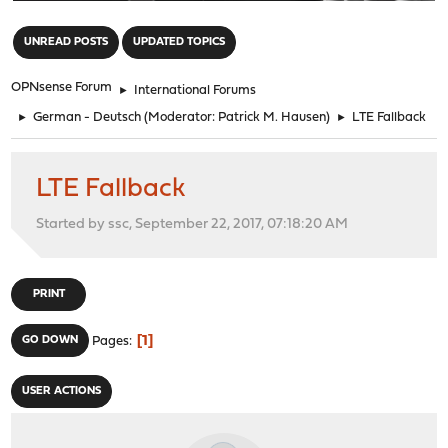
"
UNREAD POSTS
UPDATED TOPICS
OPNsense Forum
►
International Forums
►
German - Deutsch
(Moderator:
Patrick M. Hausen
)
►
LTE Fallback
LTE Fallback
Started by ssc, September 22, 2017, 07:18:20 AM
PRINT
1
GO DOWN
Pages
USER ACTIONS