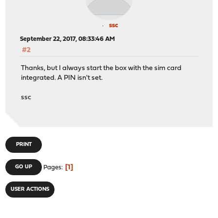
ssc
September 22, 2017, 08:33:46 AM
#2
Thanks, but I always start the box with the sim card
integrated. A PIN isn't set.
ssc
PRINT
1
GO UP
Pages
USER ACTIONS