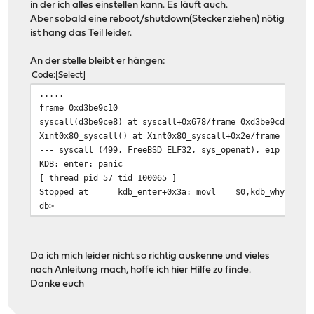
in der ich alles einstellen kann. Es läuft auch.
Aber sobald eine reboot/shutdown(Stecker ziehen) nötig
ist hang das Teil leider.
An der stelle bleibt er hängen:
Code
Select
.....
frame 0xd3be9c10
syscall(d3be9ce8) at syscall+0x678/frame 0xd3be9cdc
Xint0x80_syscall() at Xint0x80_syscall+0x2e/frame 0xd3b
--- syscall (499, FreeBSD ELF32, sys_openat), eip = 0x2
KDB: enter: panic
[ thread pid 57 tid 100065 ]
Stopped at kdb_enter+0x3a: movl $0,kdb_why
db>
Da ich mich leider nicht so richtig auskenne und vieles
nach Anleitung mach, hoffe ich hier Hilfe zu finde.
Danke euch