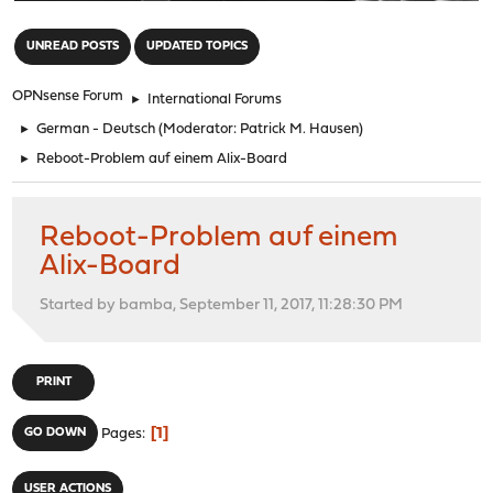
"
UNREAD POSTS
UPDATED TOPICS
OPNsense Forum
►
International Forums
►
German - Deutsch
(Moderator:
Patrick M. Hausen
)
►
Reboot-Problem auf einem Alix-Board
Reboot-Problem auf einem
Alix-Board
Started by bamba, September 11, 2017, 11:28:30 PM
PRINT
1
GO DOWN
Pages
USER ACTIONS