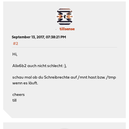
tillsense
September 13, 2017, 07:38:21 PM
#2
Hi,
Alix6b2 auch nicht schlecht :),
schau mal ob du Schreibrechte auf /mnt hast bzw. /tmp
wenn es läuft.
cheers
till