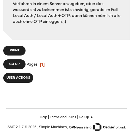
Verfahren in einem Server anzugeben, aber das
wasserdicht zu bekommen ist schwierig, gerade im Fall
Local Auth / Local Auth + OTP: dann können nämlich alle
auch ohne OTP einloggen. ;)
PRINT
1
GO UP
Pages
USER ACTIONS
|
|
Help
Terms and Rules
Go Up ▲
,
,
SMF 2.1.7 © 2026
Simple Machines