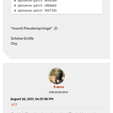
# opnsense-patch 5030189
# opnsense-patch c80da62
# opnsense-patch 765f7d3
*macht Freudensprünge* ;D
Schöne Grüße
Oxy
franco
Administrator
August 26, 2017, 04:37:36 PM
#17