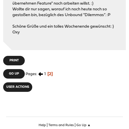
übernehmen Feature" noch arbeiten willst. :)
Wollte dir nur sagen, worauf ich noch heute noch so
gestoßen bin, bezüglich des Unbound "Dilemmas". :P
Schöne Grüße und ein tolles Wochenende gewünscht :)
Oxy
PRINT
1
2
GO UP
Pages
USER ACTIONS
|
|
Help
Terms and Rules
Go Up ▲