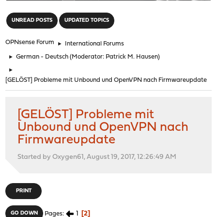
"
UNREAD POSTS
UPDATED TOPICS
OPNsense Forum
►
International Forums
►
German - Deutsch
(Moderator:
Patrick M. Hausen
)
►
[GELÖST] Probleme mit Unbound und OpenVPN nach Firmwareupdate
[GELÖST] Probleme mit
Unbound und OpenVPN nach
Firmwareupdate
Started by Oxygen61, August 19, 2017, 12:26:49 AM
PRINT
1
2
GO DOWN
Pages