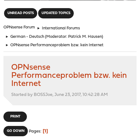
"
UNREAD POSTS
UPDATED TOPICS
OPNsense Forum
►
International Forums
►
German - Deutsch
(Moderator:
Patrick M. Hausen
)
►
OPNsense Performanceproblem bzw. kein Internet
OPNsense
Performanceproblem bzw. kein
Internet
Started by BOSSJoe, June 23, 2017, 10:42:28 AM
PRINT
1
GO DOWN
Pages