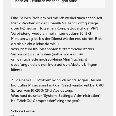
nach ca. 2 Minuten wieder Zugriff habe.
Dito. Selbes Problem bei mir. Ich werkel auch schon seit
fast 2 Wochen an der OpenVPN Client Config kriege
aber 1-2 mal am Tag einen Komplettausfall der VPN
Verbindung, wodurch mein Internet dann für 2-3
Minuten weg ist, bis der Dienst wieder neu startet. Bist
da also nicht alleine damit. :)
Was ich zum troubleshooten zurzeit mache ist das
Verbosity Lvl zu erhöhen (mittlerweile auf 4)
um einfach jede noch so kleine Mini Nachricht
abzufangen die einen Indiz auf den Absturz bringen
könnte.
Zu deinem GUI Problem kann ich nichts sagen. Bei mir
läuft alles Prima sonst mit der Geschwindigkeit bei CPU
Spitzen von 10-20% CPU Auslastung.
Was hast du unter "System: Settings: Administration"
bei "WebGui Compression" eingetragen?
Schöne Grüße