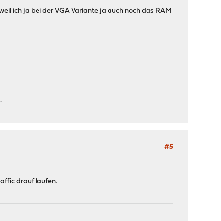
 weil ich ja bei der VGA Variante ja auch noch das RAM
.
#5
fic drauf laufen.