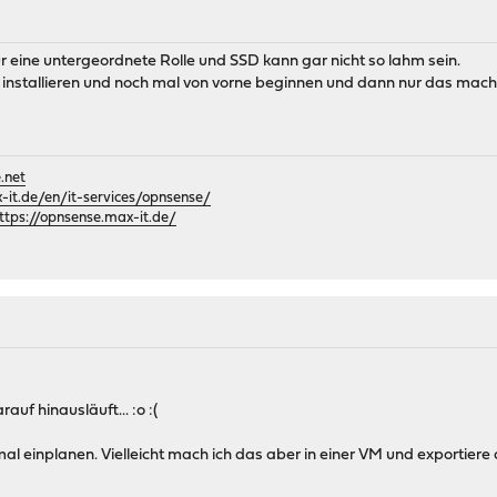
ur eine untergeordnete Rolle und SSD kann gar nicht so lahm sein.
installieren und noch mal von vorne beginnen und dann nur das mache
.net
it.de/en/it-services/opnsense/
ttps://opnsense.max-it.de/
auf hinausläuft... :o :(
l einplanen. Vielleicht mach ich das aber in einer VM und exportiere 