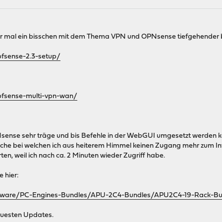
er mal ein bisschen mit dem Thema VPN und OPNsense tiefgehender b
pfsense-2.3-setup/
pfsense-multi-vpn-wan/
sense sehr träge und bis Befehle in der WebGUI umgesetzt werden ka
üche bei welchen ich aus heiterem Himmel keinen Zugang mehr zum In
ten, weil ich nach ca. 2 Minuten wieder Zugriff habe.
 hier:
rdware/PC-Engines-Bundles/APU-2C4-Bundles/APU2C4-19-Rack-Bun
euesten Updates.