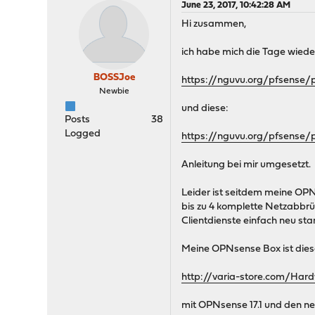
June 23, 2017, 10:42:28 AM
Hi zusammen,
ich habe mich die Tage wied
BOSSJoe
https://nguvu.org/pfsense/
Newbie
und diese:
Posts
38
Logged
https://nguvu.org/pfsense/
Anleitung bei mir umgesetzt.
Leider ist seitdem meine OPN
bis zu 4 komplette Netzabbr
Clientdienste einfach neu star
Meine OPNsense Box ist diese
http://varia-store.com/Ha
mit OPNsense 17.1 und den n