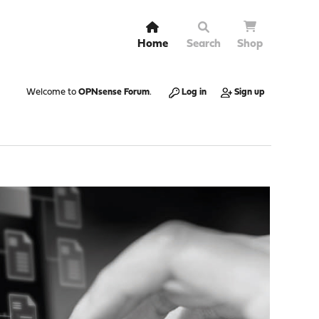
Home
Search
Shop
Welcome to
OPNsense Forum
.
Log in
Sign up