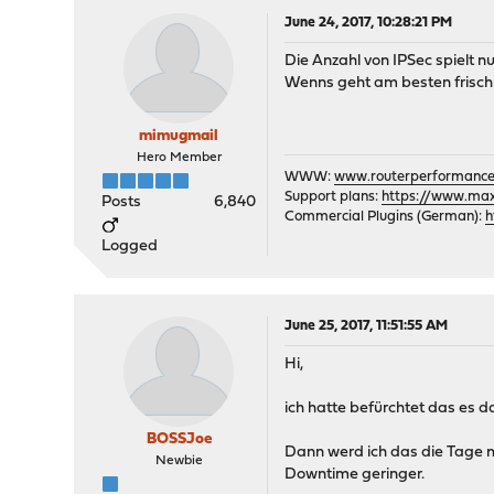
June 24, 2017, 10:28:21 PM
Die Anzahl von IPSec spielt n
Wenns geht am besten frisch 
mimugmail
Hero Member
WWW:
www.routerperformance
Support plans:
https://www.max-
Posts
6,840
Commercial Plugins (German):
h
Logged
June 25, 2017, 11:51:55 AM
Hi,
ich hatte befürchtet das es dar
BOSSJoe
Dann werd ich das die Tage ma
Newbie
Downtime geringer.