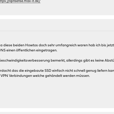
ttps://opnsense.max-it.de/
 Da diese beiden Howtos doch sehr umfangreich waren hab ich bis jetz
S einen öffentlichen eingetragen.
e Geschwindigkeitsverbesserung bemerkt, allerdings gibt es keine Abst
rdacht das die eingebaute SSD einfach nicht schnell genug liefern ka
 3 VPN Verbindungen welche gehändelt werden müssen.