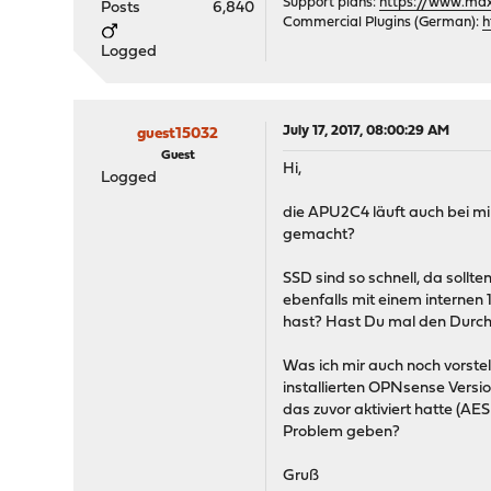
Support plans:
https://www.max-
Posts
6,840
Commercial Plugins (German):
h
Logged
July 17, 2017, 08:00:29 AM
guest15032
Guest
Hi,
Logged
die APU2C4 läuft auch bei mir
gemacht?
SSD sind so schnell, da soll
ebenfalls mit einem internen
hast? Hast Du mal den Durc
Was ich mir auch noch vorstel
installierten OPNsense Versio
das zuvor aktiviert hatte (A
Problem geben?
Gruß