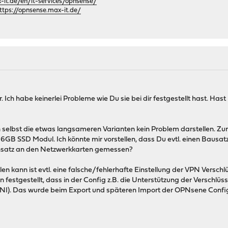
it.de/en/it-services/opnsense/
ttps://opnsense.max-it.de/
. Ich habe keinerlei Probleme wie Du sie bei dir festgestellt hast. Ha
ten selbst die etwas langsameren Varianten kein Problem darstellen. Z
 16GB SSD Modul. Ich könnte mir vorstellen, dass Du evtl. einen Baus
hsatz an den Netzwerkkarten gemessen?
len kann ist evtl. eine falsche/fehlerhafte Einstellung der VPN Versc
n festgestellt, dass in der Config z.B. die Unterstützung der Verschlü
ESNI). Das wurde beim Export und späteren Import der OPNsene Config