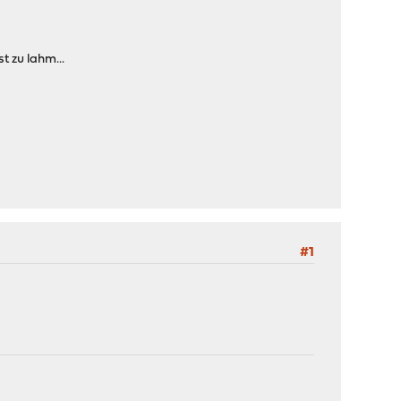
t zu lahm...
#1