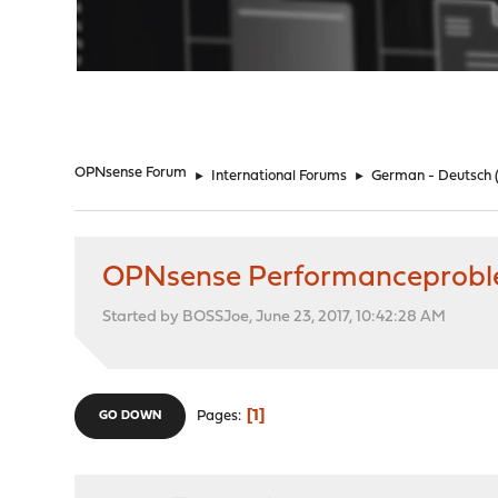
"
OPNsense Forum
►
International Forums
►
German - Deutsch
OPNsense Performanceproblem
Started by BOSSJoe, June 23, 2017, 10:42:28 AM
1
Pages
GO DOWN