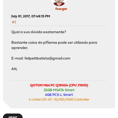
fowger
July 01, 2017, 07:48:15 PM
#1
Qual a sua dúvida exatamente?
Bastante coisa do pfSense pode ser utilizado para
aprender.
E-mail:
felipettbatista@gmail.com
Att,
QOTOM Mini PC Q190G4 (CPU J1900)
32GB MSATA Smart
4GB PC3-L Smart
4 x Intel I211-AT- 10/100/1000 Controller
PRINT