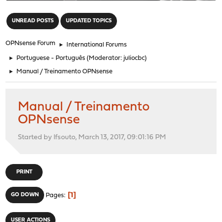
"
UNREAD POSTS
UPDATED TOPICS
OPNsense Forum
►
International Forums
►
Portuguese - Português
(Moderator:
juliocbc
)
►
Manual / Treinamento OPNsense
Manual / Treinamento
OPNsense
Started by lfsouto, March 13, 2017, 09:01:16 PM
PRINT
1
GO DOWN
Pages
USER ACTIONS