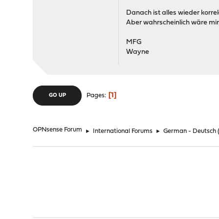
Danach ist alles wieder korre
Aber wahrscheinlich wäre mir 
MFG
Wayne
1
Pages
GO UP
OPNsense Forum
►
International Forums
►
German - Deutsch