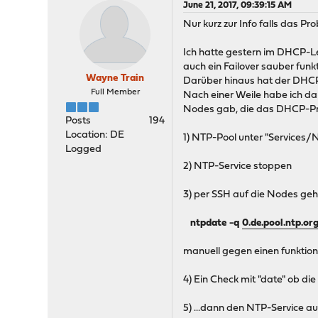
June 21, 2017, 09:39:15 AM
Nur kurz zur Info falls das P
Ich hatte gestern im DHCP-L
auch ein Failover sauber fun
Wayne Train
Darüber hinaus hat der DHCP
Full Member
Nach einer Weile habe ich da
Nodes gab, die das DHCP-Pro
Posts
194
Location: DE
1) NTP-Pool unter "Services/
Logged
2) NTP-Service stoppen
3) per SSH auf die Nodes gehe
ntpdate -q
0.de.pool.ntp.or
manuell gegen einen funktio
4) Ein Check mit "date" ob die
5) ...dann den NTP-Service a