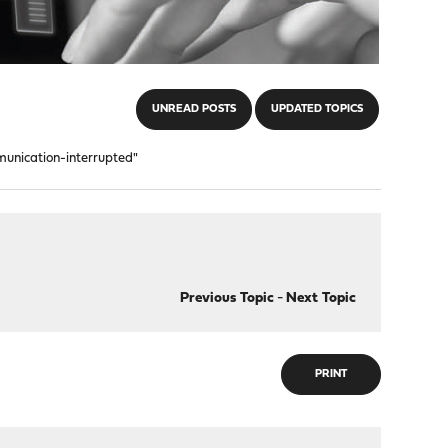
UNREAD POSTS
UPDATED TOPICS
munication-interrupted"
Previous Topic
-
Next Topic
PRINT