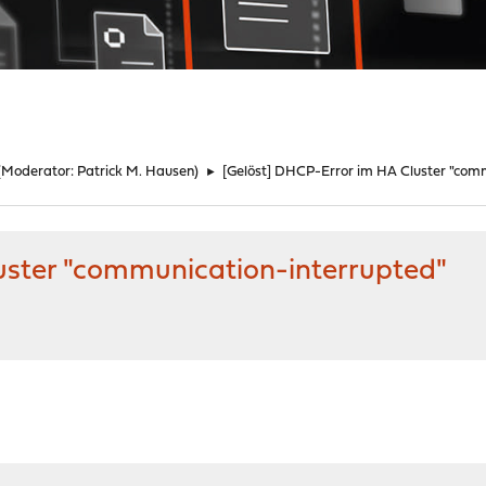
(Moderator:
Patrick M. Hausen
)
►
[Gelöst] DHCP-Error im HA Cluster "com
uster "communication-interrupted"