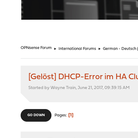
"
OPNsense Forum
►
International Forums
►
German - Deutsch
[Gelöst] DHCP-Error im HA Cl
Started by Wayne Train, June 21, 2017, 09:39:15 AM
1
Pages
GO DOWN