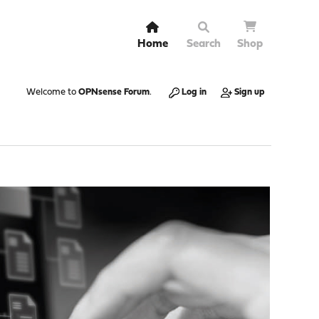
Home
Search
Shop
Welcome to
OPNsense Forum
.
Log in
Sign up