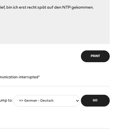
lief, bin ich erst recht spät auf den NTP gekommen.
PRINT
munication-interrupted"
ump to