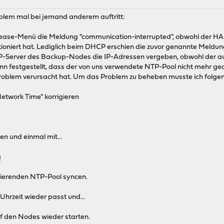
roblem mal bei jemand anderem auftritt:
ease-Menü die Meldung "communication-interrupted", obwohl der HA-
ktioniert hat. Lediglich beim DHCP erschien die zuvor genannte Meldun
-Server des Backup-Nodes die IP-Adressen vergeben, obwohl der au
nn festgestellt, dass der von uns verwendete NTP-Pool nicht mehr ge
blem verursacht hat. Um das Problem zu beheben musste ich folgen
Network Time" korrigieren
n und einmal mit...
g
nierenden NTP-Pool syncen.
 Uhrzeit wieder passt und...
uf den Nodes wieder starten.