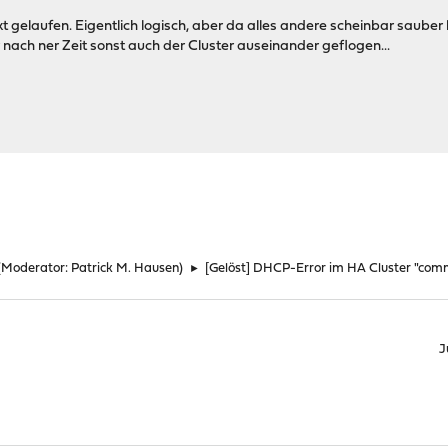
kt gelaufen. Eigentlich logisch, aber da alles andere scheinbar sauber 
nach ner Zeit sonst auch der Cluster auseinander geflogen...
(Moderator:
Patrick M. Hausen
)
►
[Gelöst] DHCP-Error im HA Cluster "com
J